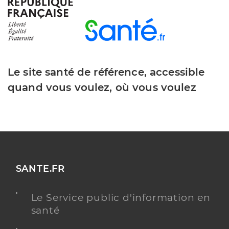
Y ALLER
TESTS ANTIGÉNIQUES
Le site santé de référence, accessible
Dr Pillet Sebastien
Professionel de santé
Médecin généraliste
quand vous voulez, où vous voulez
Médecine générale
Spécialités
Adresse
87 Chemin du Pin Bernard, 83690 Salernes
Distance
3 km
SANTE.FR
Y ALLER
Le Service public d'information en
santé
Dr Trehot Jean-Yves