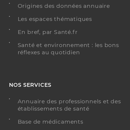
Téléphone
0494500000
Origines des données annuaire
Type de convention
Conventionné secteur 1
Les espaces thématiques
Y ALLER
En bref, par Santé.fr
Santé et environnement : les bons
réflexes au quotidien
Dr Loreau Titouan
Professionel de santé
Médecin généraliste
Médecine générale
NOS SERVICES
Spécialités
Adresse
Place Martin Bidoure, 83630 Aups
Annuaire des professionnels et des
Distance
7 km
établissements de santé
Y ALLER
Base de médicaments