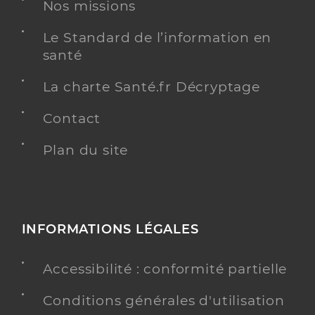
Professionel de santé
Nos missions
Médecin généraliste
Le Standard de l’information en
Médecine générale
santé
Spécialités
Adresse
6 Rue Ambroise Croizat, 83690 Villecroze
La charte Santé.fr Décryptage
Distance
6 km
Contact
Téléphone
0494706263
Type de convention
Conventionné secteur 1
Plan du site
Y ALLER
INFORMATIONS LÉGALES
Dr Rodriguez Armelle
Professionel de santé
Accessibilité : conformité partielle
Médecin généraliste
Conditions générales d'utilisation
Médecine générale