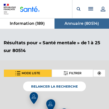
Panneau de gestion des cookies
Menu pr
Ouvrir la rech
Information (
189
)
Annuaire (
80514
)
dans Annuaire
Résultats
pour « Santé mentale »
de 1 à 25
sur 80514
MODE LISTE
FILTRER
SUIVANT
Dr Innocenti Nadia
Professionel de santé
Médecin généraliste
RELANCER LA RECHERCHE
Médecine générale
Spécialités
5
Adresse
4 Place Gabriel Péri, 83690 Salernes