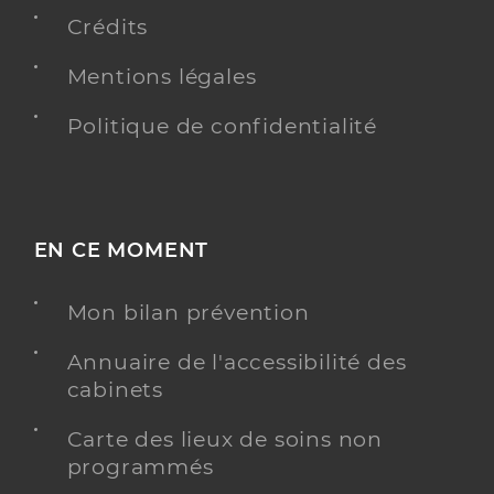
Spécialités
Crédits
Adresse
2bis Place du General de Gaulle, 83690
Villecroze
Mentions légales
Distance
6 km
Politique de confidentialité
Type de convention
Conventionné secteur 1
Y ALLER
EN CE MOMENT
Dr Andraos Rick
Mon bilan prévention
Professionel de santé
Médecin généraliste
Annuaire de l'accessibilité des
cabinets
Médecine générale
Spécialités
Adresse
17 avenue georges clémenceau, 83630 Aups
Carte des lieux de soins non
programmés
Distance
7 km