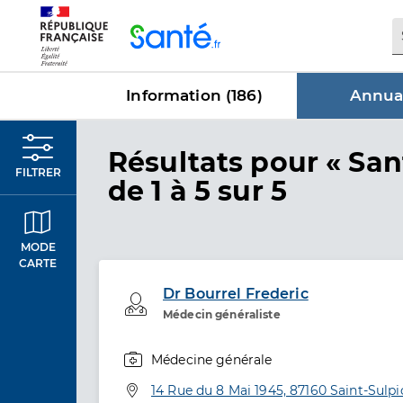
Panneau de gestion des cookies
Information (
186
)
Annuai
dans Annu
Résultats
pour « San
FILTRER
de 1 à 5 sur 5
MODE
CARTE
Dr Bourrel Frederic
Professionel de santé
Médecin généraliste
Médecine générale
Spécialités
Adresse
14 Rue du 8 Mai 1945, 87160 Saint-Sulpic