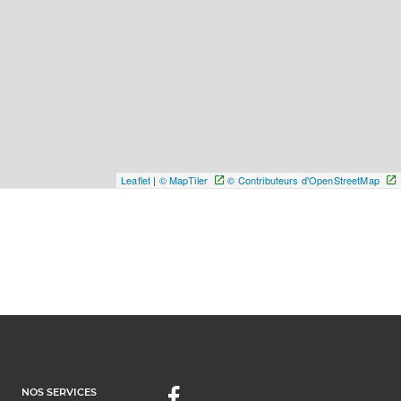
Leaflet
|
© MapTiler
© Contributeurs d'OpenStreetMap
NOS SERVICES
Facebook