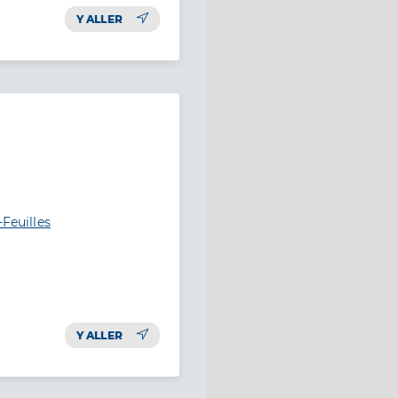
Y ALLER
-Feuilles
Y ALLER