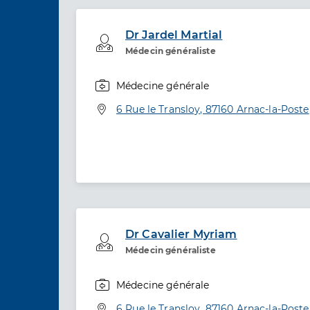
Dr Jardel Martial
Professionel de santé
Médecin généraliste
Médecine générale
Spécialités
Adresse
6 Rue le Transloy, 87160 Arnac-la-Poste
Dr Cavalier Myriam
Professionel de santé
Médecin généraliste
Médecine générale
Spécialités
Adresse
6 Rue le Transloy, 87160 Arnac-la-Poste