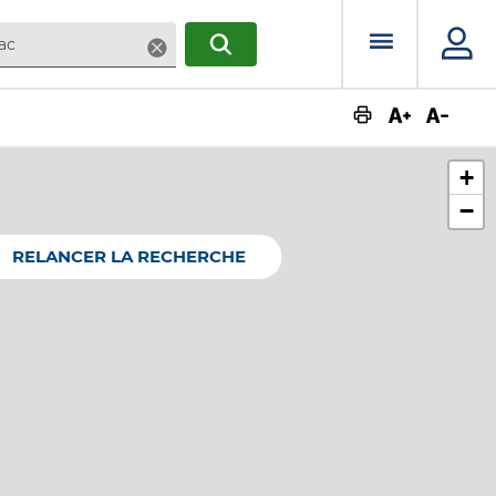
Menu prin
Supprimer
RECHERCHER
Augmente
Dimin
+
−
RELANCER LA RECHERCHE