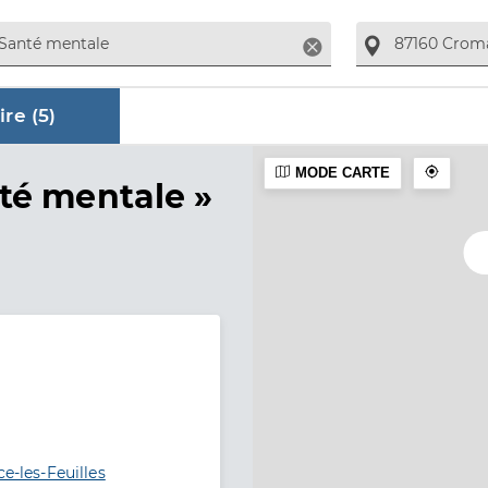
Supprimer
re (
5
)
MODE CARTE
aire
té mentale »
e-les-Feuilles