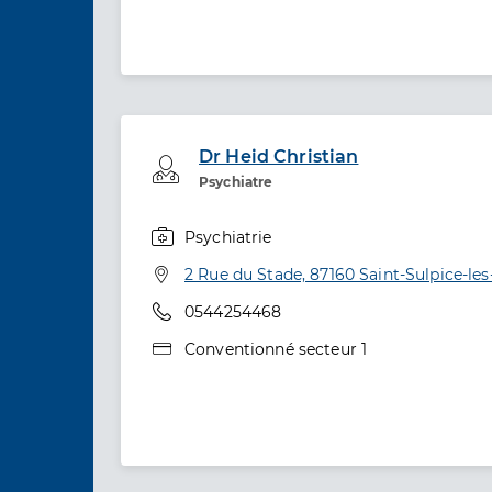
Dr Heid Christian
Professionel de santé
Psychiatre
Psychiatrie
Spécialités
Adresse
2 Rue du Stade, 87160 Saint-Sulpice-les
Téléphone
0544254468
Type de convention
Conventionné secteur 1