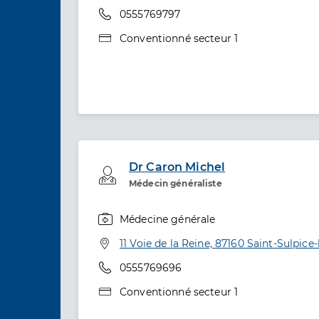
Téléphone
0555769797
Type de convention
Conventionné secteur 1
Dr Caron Michel
Professionel de santé
Médecin généraliste
Médecine générale
Spécialités
Adresse
11 Voie de la Reine, 87160 Saint-Sulpice-
Téléphone
0555769696
Type de convention
Conventionné secteur 1