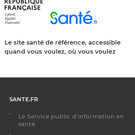
Saad logivitae paris 12
Service autonomie aide
Etablissement de soins
Une offre identifiée :
Le site santé de référence, accessible
Logivitae
quand vous voulez, où vous voulez
Adresse
28 Rue de Wattignies, 75012 Paris
Téléphone
0143450506
Y ALLER
SANTE.FR
Le Service public d'information en
Spasad apssad jour
santé
Service autonomie aide et soins
Etablissement de soins