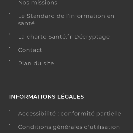
Nos missions
Voir l’offre identifiée
Le Standard de l’information en
Adresse
224 Rue du Faubourg Saint-Antoine, 75012 Paris
santé
Téléphone
0173540140
La charte Santé.fr Décryptage
Contact
Y ALLER
Plan du site
Sessad angela davis junior
Service d'éducation spéciale et de soins à domicile
Etablissement de soins
(SESSAD)
INFORMATIONS LÉGALES
Une offre identifiée :
Accessibilité : conformité partielle
Unite sessad
Conditions générales d'utilisation
Adresse
18 Rue Jean Cottin, 75018 Paris