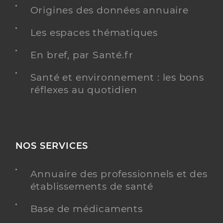
Origines des données annuaire
Les espaces thématiques
Notre village
En bref, par Santé.fr
Service autonomie aide et soins
Etablissement de soins
Santé et environnement : les bons
Voir l’offre identifiée
réflexes au quotidien
Adresse
13 Rue Bargue, 75015 Paris
Téléphone
0153583350
NOS SERVICES
Y ALLER
Annuaire des professionnels et des
établissements de santé
Sessad saint michel_servan_sainte
Base de médicaments
eugenie_vivre et devenir _pole autisme
paris