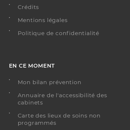
Téléphone
0140770510
Crédits
Mentions légales
Y ALLER
Politique de confidentialité
Fam centre robert doisneau -
hebergement
EN CE MOMENT
Etablissement d'Accueil Médicalisé en tout ou partie
Etablissement de soins
personnes handicapées
Mon bilan prévention
Voir l’offre identifiée
Annuaire de l'accessibilité des
Adresse
51 Rue René Clair, 75018 Paris
cabinets
Téléphone
0153098300
Carte des lieux de soins non
programmés
Y ALLER