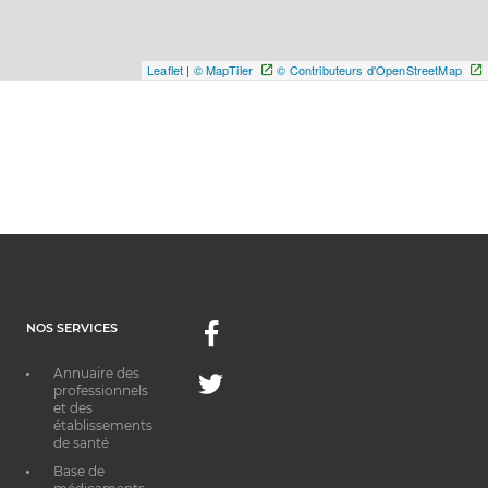
Leaflet
|
© MapTiler
© Contributeurs d'OpenStreetMap
NOS SERVICES
Facebook
Annuaire des
Twitter
professionnels
et des
établissements
de santé
Base de