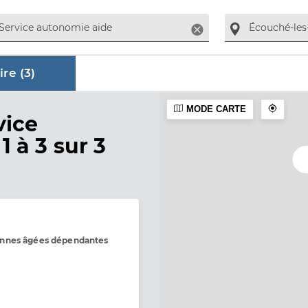
Supprimer
re (
3
)
MODE CARTE
aire
vice
1 à 3 sur 3
onnes âgées dépendantes