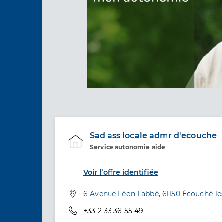
Sad ass locale admr d'ecouche
Service autonomie aide
Etablissement de soins
Voir l’offre identifiée
Adresse
6 Avenue Léon Labbé, 61150 Écouché-le
Téléphone
+33 2 33 36 55 49