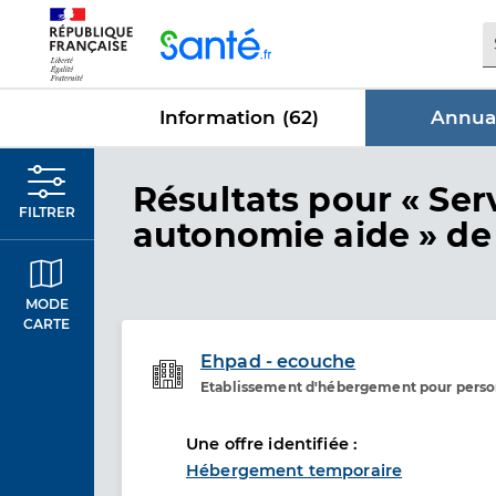
Panneau de gestion des cookies
Information (
62
)
Annuai
dans Annu
Résultats
pour « Ser
FILTRER
autonomie aide »
de 
MODE
CARTE
Ehpad - ecouche
Etablissement d'hébergement pour pers
Etablissement de soins
Une offre identifiée :
Hébergement temporaire