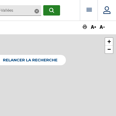
Menu prin
Supprimer
RECHERCHER
Augmente
Dimin
+
−
RELANCER LA RECHERCHE