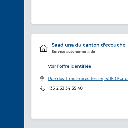
Saad una du canton d'ecouche
Service autonomie aide
Etablissement de soins
Voir l’offre identifiée
Adresse
Rue des Trois Frères Terrier, 61150 Écou
Téléphone
+33 2 33 34 55 40