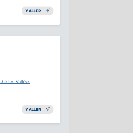
Y ALLER
ché-les-Vallées
Y ALLER