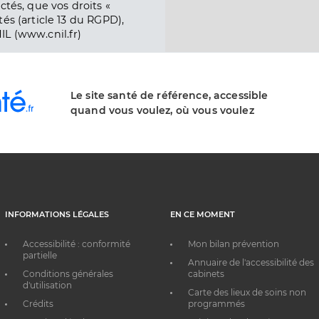
ctés, que vos droits «
és (article 13 du RGPD),
IL (www.cnil.fr)
Le site santé de référence, accessible
quand vous voulez, où vous voulez
INFORMATIONS LÉGALES
EN CE MOMENT
Accessibilité : conformité
Mon bilan prévention
partielle
Annuaire de l'accessibilité des
Conditions générales
cabinets
d'utilisation
Carte des lieux de soins non
Crédits
programmés