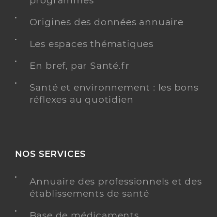
programmés
Origines des données annuaire
Les espaces thématiques
O2 alencon (groupe oui care)
Service autonomie aide
Etablissement de soins
En bref, par Santé.fr
Voir l’offre identifiée
Santé et environnement : les bons
réflexes au quotidien
Adresse
28 Rue du Collège, 61000 Alençon
Téléphone
+33 2 33 28 96 05
Y ALLER
NOS SERVICES
Annuaire des professionnels et des
établissements de santé
Ehpad 'les pastels' -alencon
Etablissement d'hébergement pour personnes
Base de médicaments