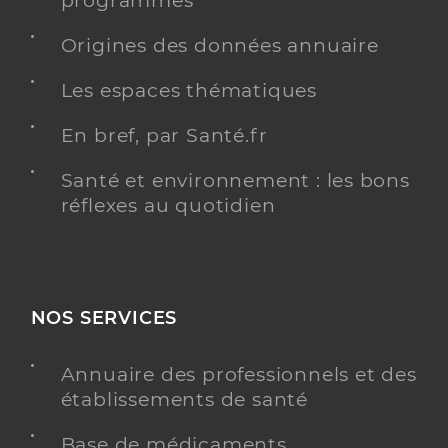
programmés
Y ALLER
Origines des données annuaire
Les espaces thématiques
Image d'illustration: Icope
Image
En bref, par Santé.fr
Santé et environnement : les bons
réflexes au quotidien
NOS SERVICES
Annuaire des professionnels et des
établissements de santé
Base de médicaments