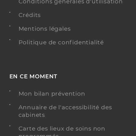
Conditions générales d'utilisation
Téléphone
+33 2 33 12 16 30
Crédits
Mentions légales
Y ALLER
Politique de confidentialité
Eam anais argentan
Etablissement d'Accueil Médicalisé en tout ou partie
Etablissement de soins
personnes handicapées
EN CE MOMENT
Une offre identifiée :
Mon bilan prévention
Eam - accueil de jour - troubles du spectre de
l'autisme
Annuaire de l'accessibilité des
cabinets
Adresse
Route de Sevigny, 61200 Argentan
Téléphone
+33 2 33 12 81 20
Carte des lieux de soins non