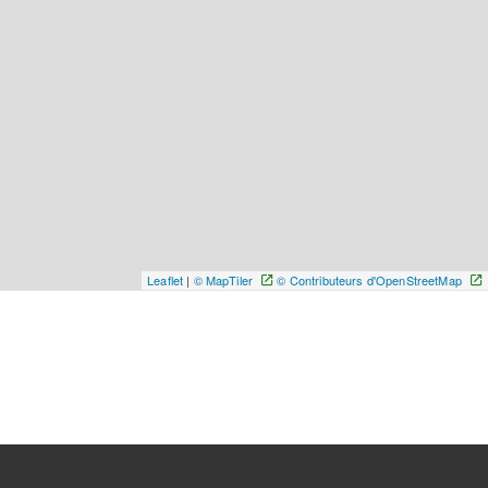
Leaflet
|
© MapTiler
© Contributeurs d'OpenStreetMap