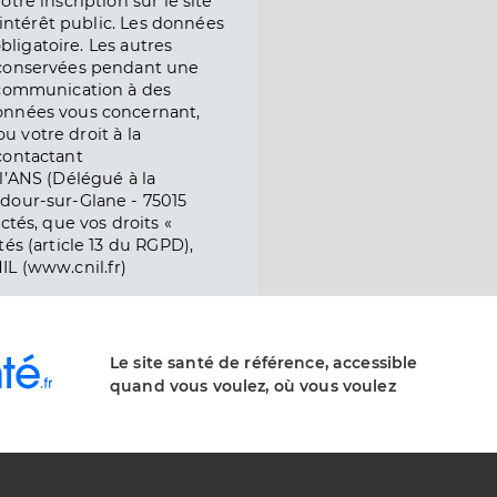
tre inscription sur le site
l’intérêt public. Les données
obligatoire. Les autres
 conservées pendant une
e communication à des
onnées vous concernant,
ou votre droit à la
contactant
l’ANS (Délégué à la
dour-sur-Glane - 75015
ctés, que vos droits «
és (article 13 du RGPD),
IL (www.cnil.fr)
Le site santé de référence, accessible
quand vous voulez, où vous voulez