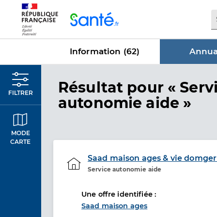
Panneau de gestion des cookies
Information (
62
)
Annuai
dans Annua
Résultat
pour « Serv
FILTRER
autonomie aide »
MODE
CARTE
Saad maison ages & vie domge
Service autonomie aide
Etablissement de soins
Une offre identifiée :
Saad maison ages