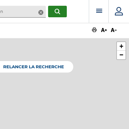
Menu prin
Supprimer
RECHERCHER
Augmente
Dimin
+
−
RELANCER LA RECHERCHE