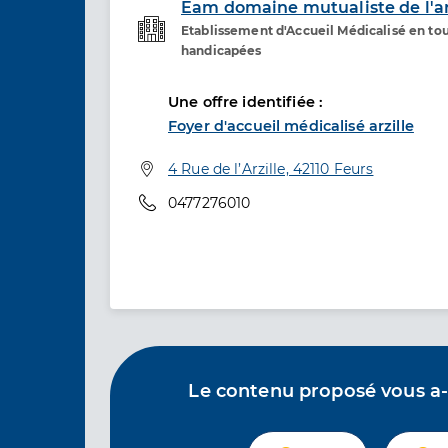
Eam domaine mutualiste de l'ar
Etablissement d'Accueil Médicalisé en to
Etablissement de soins
handicapées
Une offre identifiée :
Foyer d'accueil médicalisé arzille
Adresse
4 Rue de l’Arzille, 42110 Feurs
Téléphone
0477276010
Le contenu proposé vous a-t-