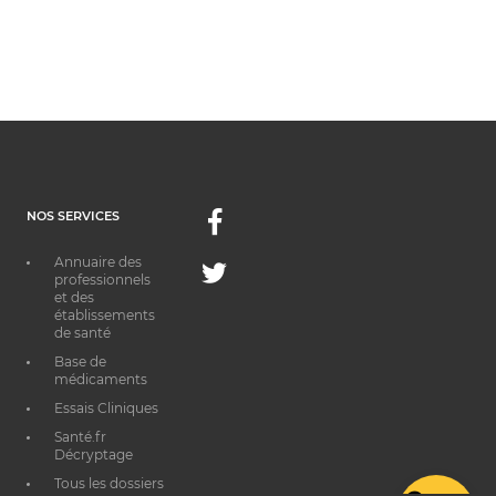
NOS SERVICES
Facebook
Annuaire des
Twitter
professionnels
et des
établissements
de santé
Base de
médicaments
Essais Cliniques
Santé.fr
Décryptage
Tous les dossiers