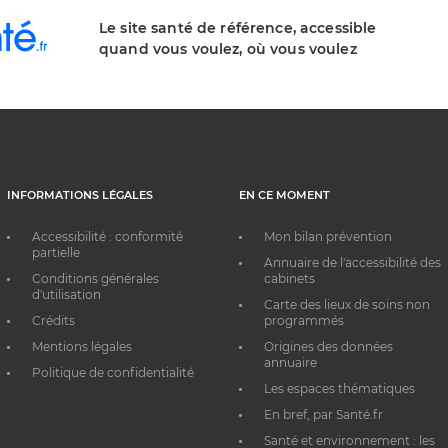
Le site santé de référence, accessible
quand vous voulez, où vous voulez
INFORMATIONS LÉGALES
EN CE MOMENT
Accessibilité : conformité
Mon bilan prévention
partielle
Annuaire de l'accessibilité des
Conditions générales
cabinets
d'utilisation
Carte des lieux de soins non
Crédits
programmés
Mentions légales
Origines des données
annuaire
Politique de confidentialité
Les espaces thématiques
En bref, par Santé.fr
Santé et environnement : les