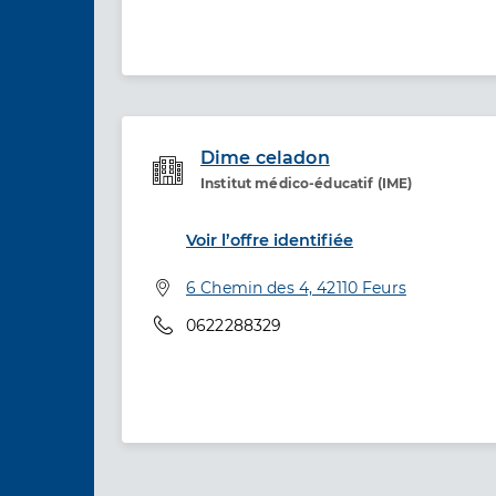
Dime celadon
Institut médico-éducatif (IME)
Etablissement de soins
Voir l’offre identifiée
Adresse
6 Chemin des 4, 42110 Feurs
Téléphone
0622288329
Image d'illustration: Icope