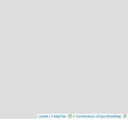
Leaflet
|
© MapTiler
© Contributeurs d'OpenStreetMap