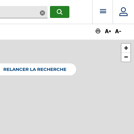
Menu prin
Supprimer
RECHERCHER
Augmente
Dimin
+
−
RELANCER LA RECHERCHE