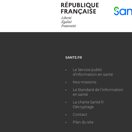
SANTE.FR
Le Service public
d'information en santé
Nos missions
Le Standard de l’information
en santé
La charte Santé.fr
Décryptage
Contact
Plan du site