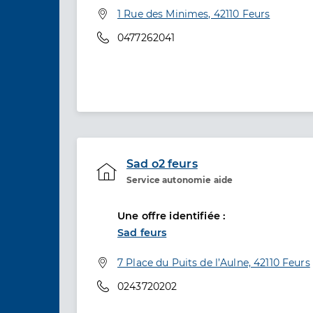
Adresse
1 Rue des Minimes, 42110 Feurs
Téléphone
0477262041
Sad o2 feurs
Service autonomie aide
Etablissement de soins
Une offre identifiée :
Sad feurs
Adresse
7 Place du Puits de l’Aulne, 42110 Feurs
Téléphone
0243720202