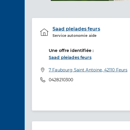
Saad pleiades feurs
Service autonomie aide
Etablissement de soins
Une offre identifiée :
Saad pleiades feurs
Adresse
7 Faubourg Saint Antoine, 42110 Feurs
Téléphone
0428210300