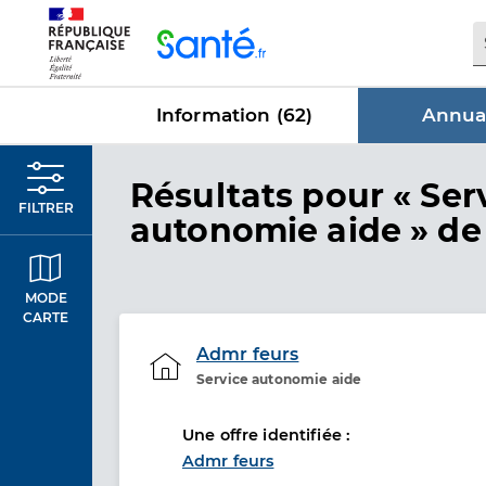
Panneau de gestion des cookies
Information (
62
)
Annuai
dans Annu
Résultats
pour « Ser
FILTRER
autonomie aide »
de 
MODE
CARTE
Admr feurs
Service autonomie aide
Etablissement de soins
Une offre identifiée :
Admr feurs