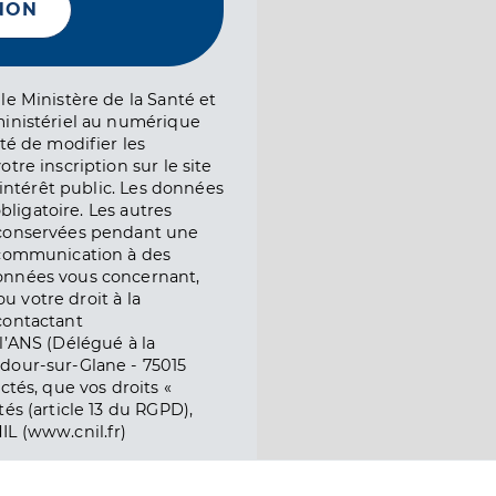
NON
le Ministère de la Santé et
ministériel au numérique
té de modifier les
tre inscription sur le site
l’intérêt public. Les données
obligatoire. Les autres
 conservées pendant une
e communication à des
onnées vous concernant,
ou votre droit à la
contactant
l’ANS (Délégué à la
dour-sur-Glane - 75015
ctés, que vos droits «
és (article 13 du RGPD),
IL (www.cnil.fr)