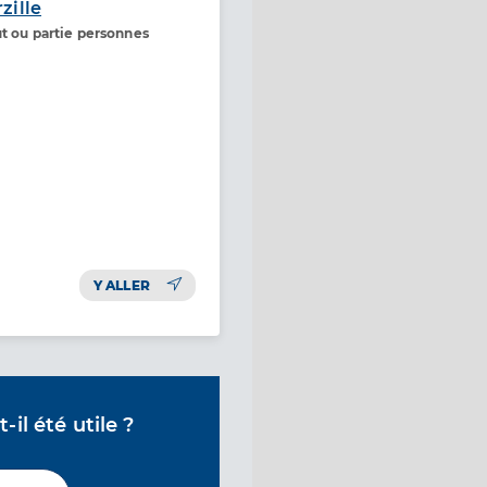
zille
ut ou partie personnes
Y ALLER
il été utile ?