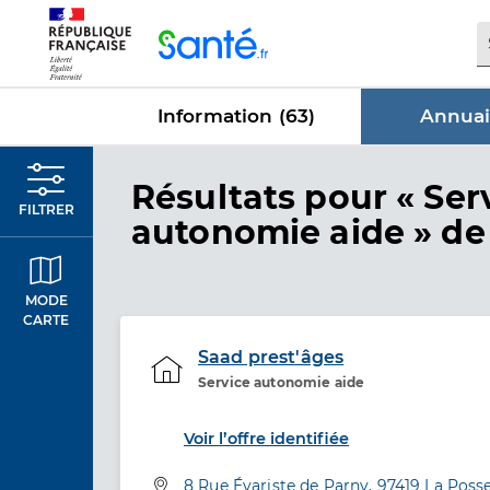
Panneau de gestion des cookies
Information (
63
)
Annuai
dans Annu
Résultats
pour « Ser
FILTRER
autonomie aide »
de 
MODE
CARTE
Saad prest'âges
Service autonomie aide
Etablissement de soins
Voir l’offre identifiée
Adresse
8 Rue Évariste de Parny, 97419 La Poss