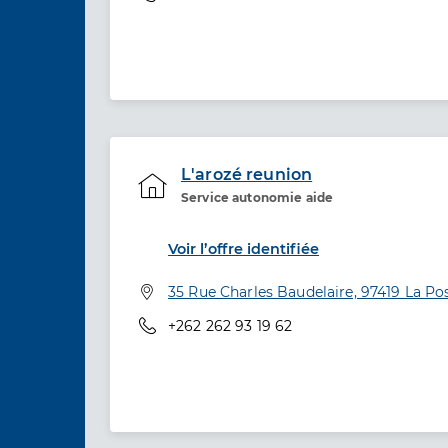
L'arozé reunion
Service autonomie aide
Etablissement de soins
Voir l’offre identifiée
Adresse
35 Rue Charles Baudelaire, 97419 La Po
Téléphone
+262 262 93 19 62