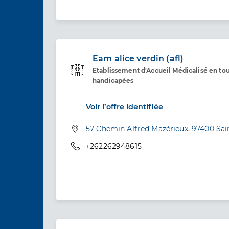
Eam alice verdin (afl)
Etablissement d'Accueil Médicalisé en to
Etablissement de soins
handicapées
Voir l’offre identifiée
Adresse
57 Chemin Alfred Mazérieux, 97400 Sai
Téléphone
+262262948615