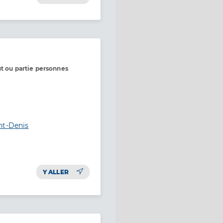
ut ou partie personnes
nt-Denis
Y ALLER