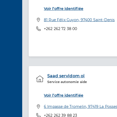
Voir l’offre identifiée
Adresse
81 Rue Félix Guyon, 97400 Saint-Denis
Téléphone
+262 262 72 38 00
Saad servidom oi
Service autonomie aide
Etablissement de soins
Voir l’offre identifiée
Adresse
6 Impasse de Tromelin, 97419 La Posse
Téléphone
+262 262 39 88 23