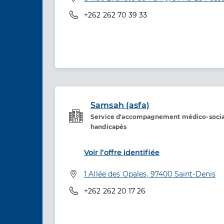
Téléphone
+262 262 70 39 33
Samsah (asfa)
Service d'accompagnement médico-social
Etablissement de soins
handicapés
Voir l’offre identifiée
Adresse
1 Allée des Opales, 97400 Saint-Denis
Téléphone
+262 262 20 17 26