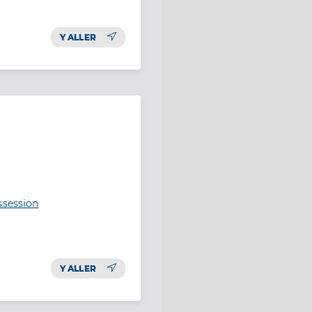
Y ALLER
ssession
Y ALLER