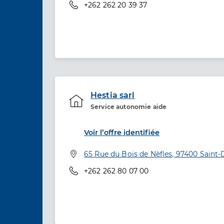
Téléphone
+262 262 20 39 37
Hestia sarl
Service autonomie aide
Etablissement de soins
Voir l’offre identifiée
Adresse
65 Rue du Bois de Nèfles, 97400 Saint-
Téléphone
+262 262 80 07 00