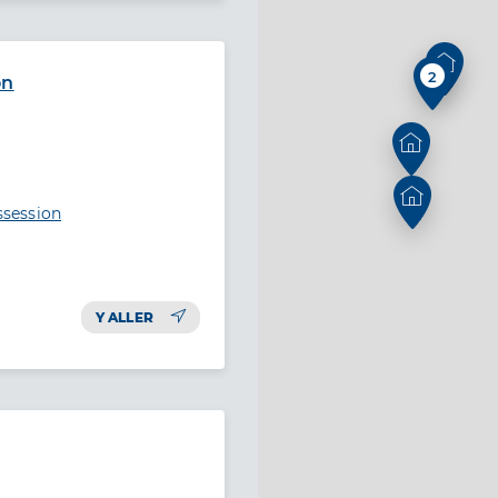
2
on
session
Y ALLER