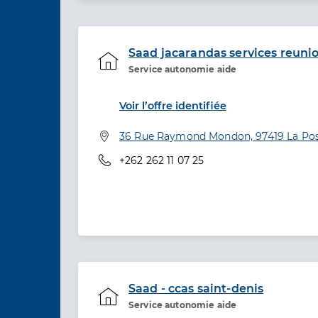
Saad jacarandas services reuni
Service autonomie aide
Etablissement de soins
Voir l’offre identifiée
Adresse
36 Rue Raymond Mondon, 97419 La Pos
Téléphone
+262 262 11 07 25
Saad - ccas saint-denis
Service autonomie aide
Etablissement de soins