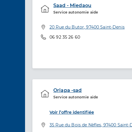
Saad - Miedaou
Service autonomie aide
Service de santé
Adresse
20 Rue du Butor, 97400 Saint-Denis
Téléphone
06 92 35 26 60
Oriapa -sad
Service autonomie aide
Etablissement de soins
Voir l’offre identifiée
Adresse
35 Rue du Bois de Nèfles, 97400 Saint-