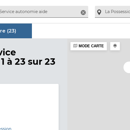
Supprimer
re (
23
)
MODE CARTE
aire
vice
1 à 23 sur 23
ession