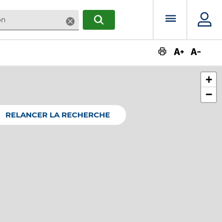
Menu prin
Supprimer
RECHERCHER
Augmente
Dimin
+
−
RELANCER LA RECHERCHE