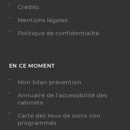
Voir l’offre identifiée
Crédits
Adresse
1269 Rue de la Vallée d’Ossau, 64121 Serres-
Mentions légales
Castet
Distance
12 km
Politique de confidentialité
Téléphone
+33 5 59 33 62 10
Y ALLER
EN CE MOMENT
Mon bilan prévention
Ssiad l'arribet
Service de soins infirmiers à domicile (SSIAD)
Annuaire de l'accessibilité des
Etablissement de soins
cabinets
Une offre identifiée :
Carte des lieux de soins non
Ssiad personnes agées
programmés
Adresse
Route de Garlin, 64410 Arzacq-Arraziguet