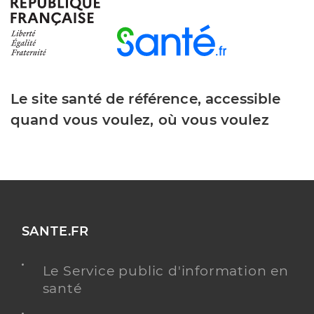
Ssiad de theze
Service de soins infirmiers à domicile (SSIAD)
Etablissement de soins
Le site santé de référence, accessible
Une offre identifiée :
quand vous voulez, où vous voulez
Ssiad personnes agées
Adresse
Rue des Pyrénées, 64450 Thèze
Distance
11 km
Téléphone
+33 5 59 04 30 40
SANTE.FR
Y ALLER
Le Service public d'information en
santé