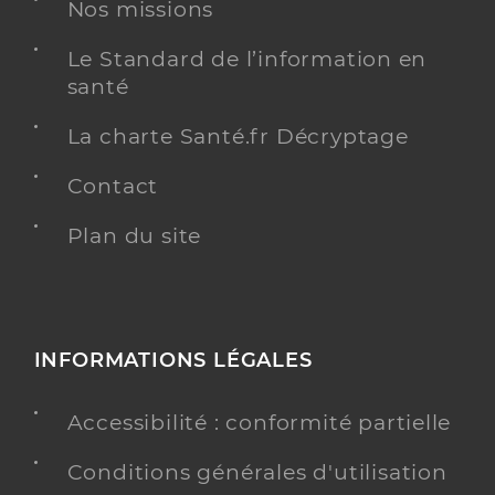
Nos missions
Saad admr d'arzacq
Service autonomie aide
Etablissement de soins
Le Standard de l’information en
santé
Voir l’offre identifiée
La charte Santé.fr Décryptage
Adresse
46 Place de la Republique, 64410 Arzacq-
Arraziguet
Contact
Distance
11 km
Plan du site
Téléphone
+33 5 59 04 40 51
Y ALLER
INFORMATIONS LÉGALES
Saad tout a dom services
Accessibilité : conformité partielle
Service autonomie aide
Etablissement de soins
Conditions générales d'utilisation