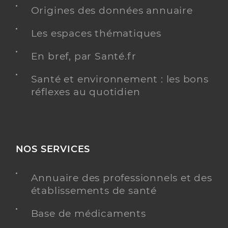
Origines des données annuaire
Distance
12 km
Téléphone
+33 5 59 40 25 28
Les espaces thématiques
En bref, par Santé.fr
Y ALLER
Santé et environnement : les bons
réflexes au quotidien
Ssiad d'arthez de bearn
Service de soins infirmiers à domicile (SSIAD)
Etablissement de soins
NOS SERVICES
Une offre identifiée :
Ssiad personnes agées
Annuaire des professionnels et des
Adresse
44 Route Du Bourdalat, 64370 Arthez-de-Béarn
établissements de santé
Distance
13 km
Base de médicaments
Téléphone
+33 5 59 67 76 97