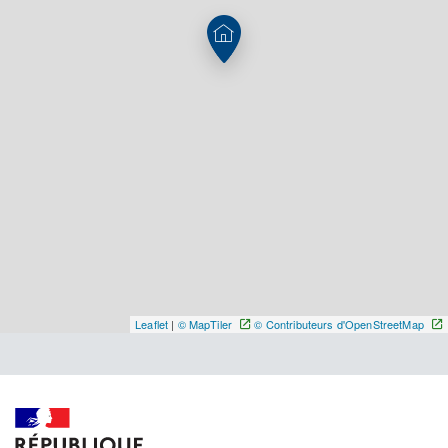
Y ALLER
Leaflet
|
© MapTiler
© Contributeurs d'OpenStreetMap