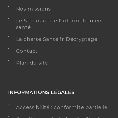
Téléphone
01 34 61 86 83
Nos missions
Le Standard de l’information en
Y ALLER
santé
La charte Santé.fr Décryptage
Saad Ccas De Montigny Le Bretonneux
Contact
Service autonomie aide
Service de santé
Plan du site
Adresse
66 Rue de la Mare aux Carats, 78180 Montigny-le-
Bretonneux
Téléphone
01 39 30 30 20
INFORMATIONS LÉGALES
Y ALLER
Accessibilité : conformité partielle