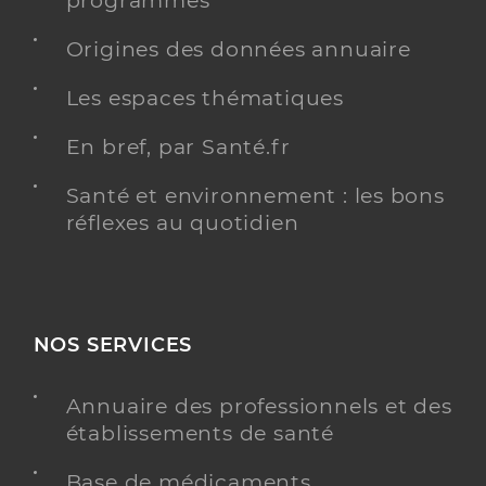
programmés
Origines des données annuaire
Les espaces thématiques
En bref, par Santé.fr
Santé et environnement : les bons
réflexes au quotidien
Saad O2 Saint Quentin
Service autonomie aide
Service de santé
Adresse
3 Rue Joël le Theule, 78180 Montigny-le-
NOS SERVICES
Bretonneux
Téléphone
08 11 16 11 16
Annuaire des professionnels et des
établissements de santé
Y ALLER
Base de médicaments