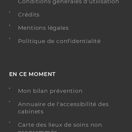
Conditions générales d'utilisation
Saad Ccas De Trappes
Crédits
Service autonomie aide
Service de santé
Mentions légales
Adresse
1 Rue de la Republique, 78190 Trappes
Politique de confidentialité
Y ALLER
Image d'illustration: Icope
EN CE MOMENT
Image
Mon bilan prévention
Annuaire de l'accessibilité des
cabinets
Carte des lieux de soins non