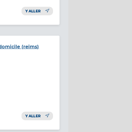
Y ALLER
domicile (reims)
Y ALLER