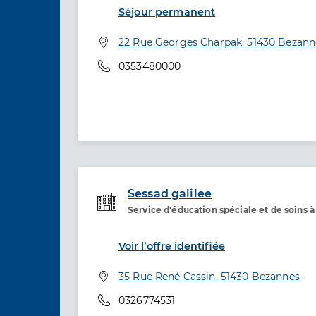
Séjour permanent
Adresse
22 Rue Georges Charpak, 51430 Bezann
Téléphone
0353480000
Sessad galilee
Service d'éducation spéciale et de soins 
Etablissement de soins
Voir l’offre identifiée
Adresse
35 Rue René Cassin, 51430 Bezannes
Téléphone
0326774531