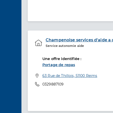
Champenoise services d'aide a 
Service autonomie aide
Etablissement de soins
Une offre identifiée :
Portage de repas
Adresse
63 Rue de Thillois, 51100 Reims
Téléphone
0329887109