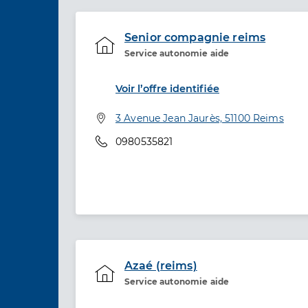
Senior compagnie reims
Service autonomie aide
Etablissement de soins
Voir l’offre identifiée
Adresse
3 Avenue Jean Jaurès, 51100 Reims
Téléphone
0980535821
Azaé (reims)
Service autonomie aide
Etablissement de soins