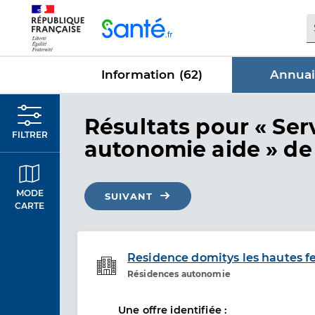
Panneau de gestion des cookies
Information (
62
)
Annuai
dans Annu
Résultats
pour « Ser
FILTRER
autonomie aide »
de 
MODE
SUIVANT
CARTE
Residence domitys les hautes f
Résidences autonomie
Etablissement de soins
Une offre identifiée :