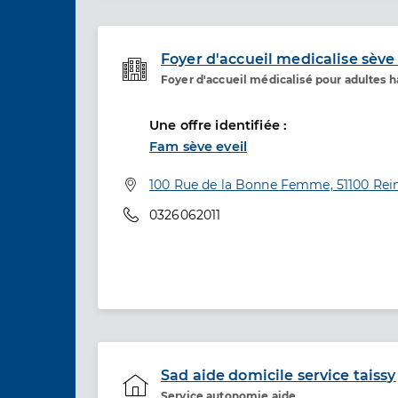
Foyer d'accueil medicalise sève 
Foyer d'accueil médicalisé pour adultes 
Etablissement de soins
Une offre identifiée :
Fam sève eveil
Adresse
100 Rue de la Bonne Femme, 51100 Re
Téléphone
0326062011
Sad aide domicile service taissy
Service autonomie aide