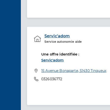
Servic'adom
Service autonomie aide
Etablissement de soins
Une offre identifiée :
Servic'adom
Adresse
15 Avenue Bonaparte, 51430 Tinqueux
Téléphone
0326036772