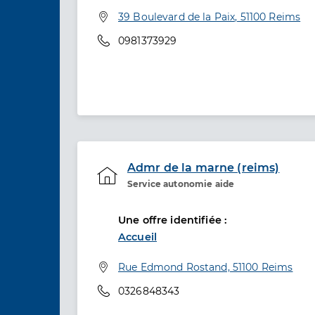
Adresse
39 Boulevard de la Paix, 51100 Reims
Téléphone
0981373929
Admr de la marne (reims)
Service autonomie aide
Etablissement de soins
Une offre identifiée :
Accueil
Adresse
Rue Edmond Rostand, 51100 Reims
Téléphone
0326848343