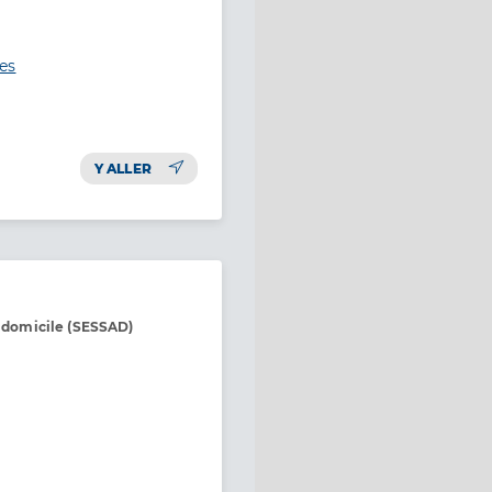
es
Y ALLER
à domicile (SESSAD)