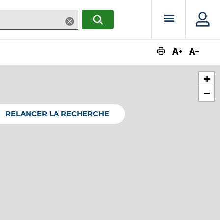
Menu prin
Supprimer
RECHERCHER
Augmente
Dimin
+
−
RELANCER LA RECHERCHE