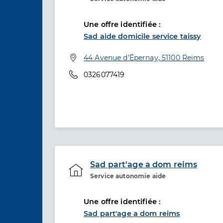
Etablissement de soins
Une offre identifiée :
Sad aide domicile service taissy
Adresse
44 Avenue d’Épernay, 51100 Reims
Téléphone
0326077419
Sad part'age a dom reims
Service autonomie aide
Etablissement de soins
Une offre identifiée :
Sad part'age a dom reims