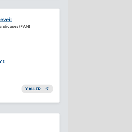
eveil
handicapés (FAM)
ims
Y ALLER