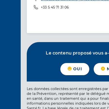
Téléphone
+33 5 45 71 31 06
Le contenu proposé vous a-t-
OUI
Les données collectées sont enregistrées par 
de la Prévention, représenté par le délégué 
en santé, dans un traitement qui a pour finali
informations personnelles indiquées lors de vo
Santé.fr. La base légale de ce traitement est 