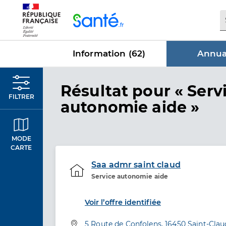
Panneau de gestion des cookies
Information (
62
)
Annuai
dans Annua
Résultat
pour « Serv
FILTRER
autonomie aide »
MODE
CARTE
Saa admr saint claud
Service autonomie aide
Etablissement de soins
Voir l’offre identifiée
Adresse
5 Route de Confolens, 16450 Saint-Clau