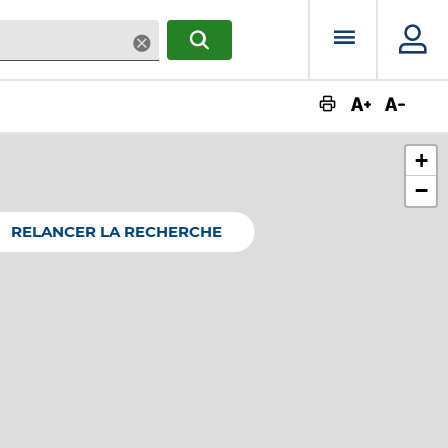
Menu prin
Supprimer
RECHERCHER
Augmente
Dimin
+
−
RELANCER LA RECHERCHE