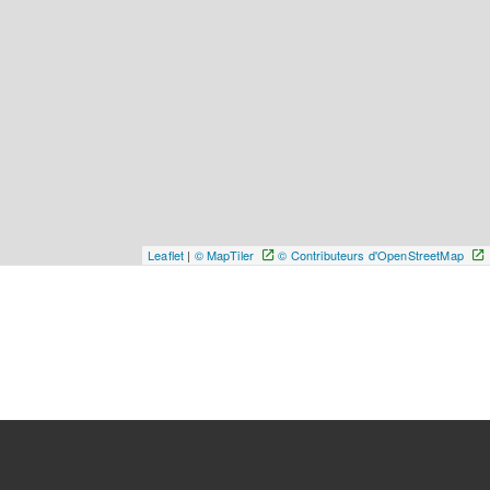
Leaflet
|
© MapTiler
© Contributeurs d'OpenStreetMap