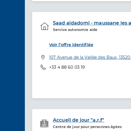
Saad aidadomi - maussane les al
Service autonomie aide
Etablissement de soins
Voir l’offre identifiée
Adresse
107 Avenue de la Vallée des Baux, 13520
Téléphone
+33 4 88 60 03 19
Accueil de jour "a.r.f"
Centre de jour pour personnes âgées
Etablissement de soins