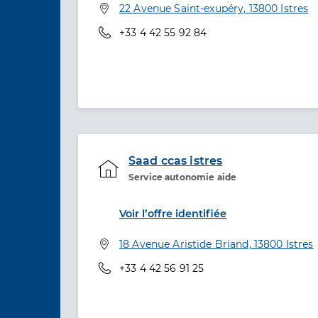
Adresse
22 Avenue Saint-exupéry, 13800 Istres
Téléphone
+33 4 42 55 92 84
Saad ccas istres
Service autonomie aide
Etablissement de soins
Voir l’offre identifiée
Adresse
18 Avenue Aristide Briand, 13800 Istres
Téléphone
+33 4 42 56 91 25