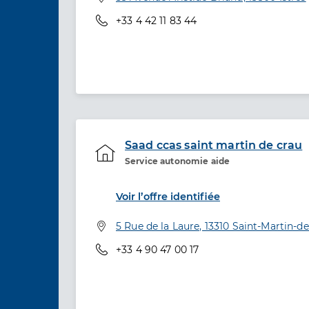
Téléphone
+33 4 42 11 83 44
Saad ccas saint martin de crau
Service autonomie aide
Etablissement de soins
Voir l’offre identifiée
Adresse
5 Rue de la Laure, 13310 Saint-Martin-d
Téléphone
+33 4 90 47 00 17