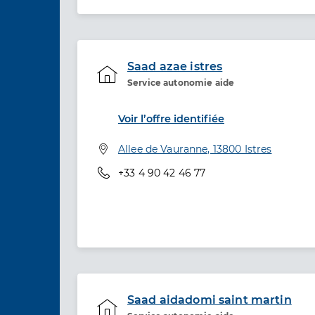
Saad azae istres
Service autonomie aide
Etablissement de soins
Voir l’offre identifiée
Adresse
Allee de Vauranne, 13800 Istres
Téléphone
+33 4 90 42 46 77
Saad aidadomi saint martin