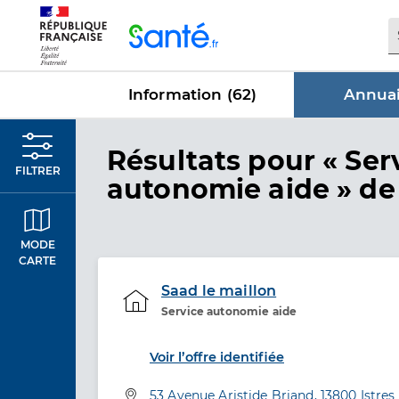
Panneau de gestion des cookies
Information (
62
)
Annuai
dans Annu
Résultats
pour « Ser
FILTRER
autonomie aide »
de 
MODE
CARTE
Saad le maillon
Service autonomie aide
Etablissement de soins
Voir l’offre identifiée
Adresse
53 Avenue Aristide Briand, 13800 Istres