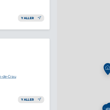
Y ALLER
n-de-Crau
Y ALLER