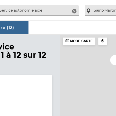
Supprimer
re (
12
)
MODE CARTE
aire
vice
1 à 12 sur 12