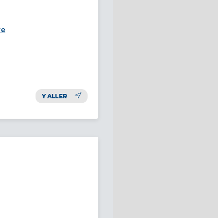
re
Y ALLER