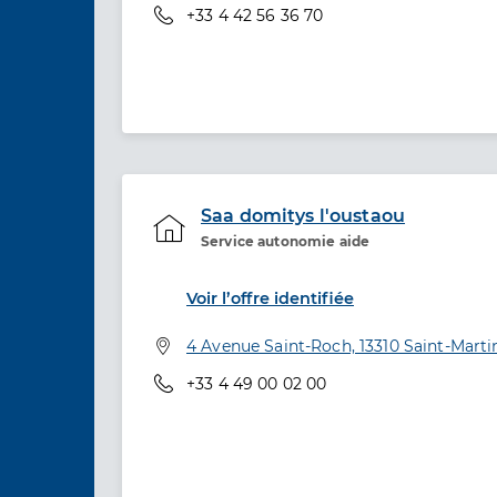
Téléphone
+33 4 42 56 36 70
Saa domitys l'oustaou
Service autonomie aide
Etablissement de soins
Voir l’offre identifiée
Adresse
4 Avenue Saint-Roch, 13310 Saint-Marti
Téléphone
+33 4 49 00 02 00