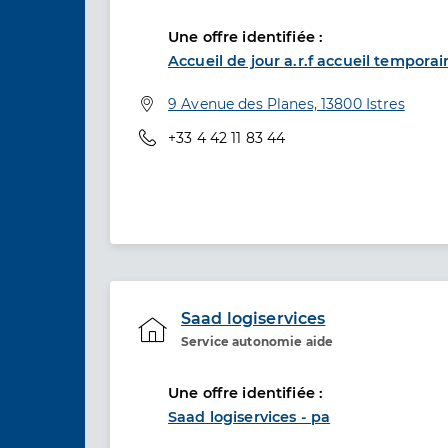
Une offre identifiée :
Accueil de jour a.r.f accueil temporai
Adresse
9 Avenue des Planes, 13800 Istres
Téléphone
+33 4 42 11 83 44
Saad logiservices
Service autonomie aide
Etablissement de soins
Une offre identifiée :
Saad logiservices - pa