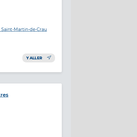
 Saint-Martin-de-Crau
Y ALLER
tres