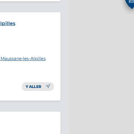
pilles
 Maussane-les-Alpilles
Y ALLER