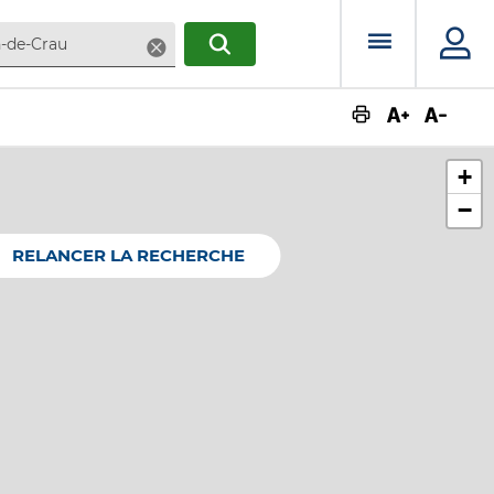
Menu prin
Supprimer
RECHERCHER
Augmente
Dimin
+
−
RELANCER LA RECHERCHE