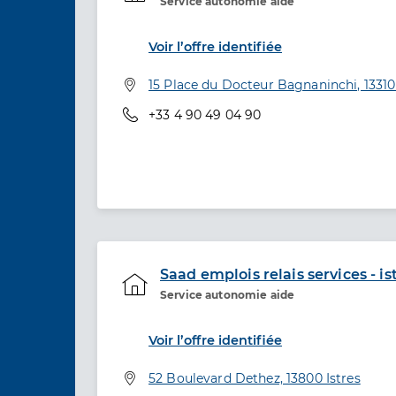
Service autonomie aide
Etablissement de soins
Voir l’offre identifiée
Adresse
15 Place du Docteur Bagnaninchi, 13310
Téléphone
+33 4 90 49 04 90
Saad emplois relais services - is
Service autonomie aide
Etablissement de soins
Voir l’offre identifiée
Adresse
52 Boulevard Dethez, 13800 Istres