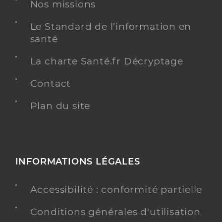
Nos missions
Y ALLER
Le Standard de l’information en
santé
La charte Santé.fr Décryptage
A2micile région idf - versailles
Contact
Service autonomie aide
Etablissement de soins
Plan du site
Une offre identifiée :
Azaé versailles
Adresse
3 Rue de la Porte de Buc, 78000 Versailles
INFORMATIONS LÉGALES
Y ALLER
Accessibilité : conformité partielle
Conditions générales d'utilisation