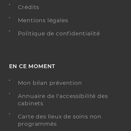
Saad Bleu Castori
Crédits
Service autonomie aide
Service de santé
Mentions légales
Adresse
2 Place de Touraine, 78000 Versailles
Téléphone
01 84 73 21 41
Politique de confidentialité
Y ALLER
EN CE MOMENT
Senior compagnie / label vie senior
Mon bilan prévention
Service autonomie aide
Etablissement de soins
Annuaire de l'accessibilité des
Une offre identifiée :
cabinets
Aide à domicile prestataire - senior compagnie
versailles
Carte des lieux de soins non
programmés
Adresse
31 Rue du Colonel de Bange, 78150 Le Chesnay-