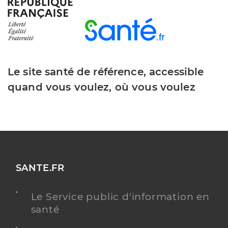
Asadave
Service autonomie aide
Etablissement de soins
Voir l’offre identifiée
Adresse
53 Rue des Chantiers, 78000 Versailles
Le site santé de référence, accessible
quand vous voulez, où vous voulez
Téléphone
0139506116
Y ALLER
SANTE.FR
Service D'aide Et D'accompagnement A
Domicile
Service de santé
Service autonomie aide
Le Service public d'information en
santé
Adresse
2 Place de Touraine, 78000 Versailles