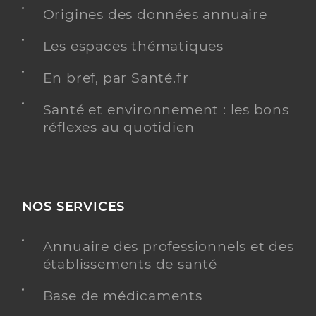
Rocquencourt
Origines des données annuaire
Téléphone
0139534782
Les espaces thématiques
Y ALLER
En bref, par Santé.fr
Santé et environnement : les bons
réflexes au quotidien
Le majordome seniors
Service autonomie aide
Etablissement de soins
Voir l’offre identifiée
NOS SERVICES
Adresse
35 Route de Rueil, 78150 Le Chesnay-
Rocquencourt
Annuaire des professionnels et des
établissements de santé
Téléphone
0139541500
Base de médicaments
Y ALLER