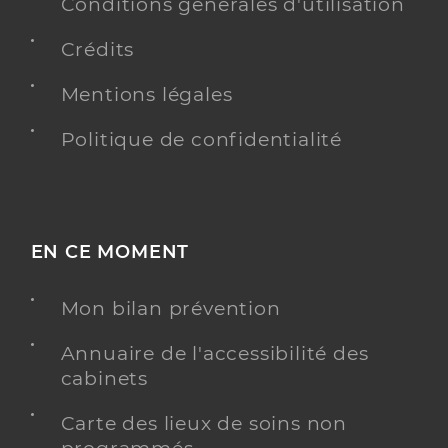
Conditions générales d'utilisation
Voir l’offre identifiée
Crédits
Adresse
70 Allée Jacques Prévert, 14790 Verson
Téléphone
+33 2 31 26 58 53
Mentions légales
Politique de confidentialité
Y ALLER
EN CE MOMENT
Mon bilan prévention
Annuaire de l'accessibilité des
cabinets
Carte des lieux de soins non