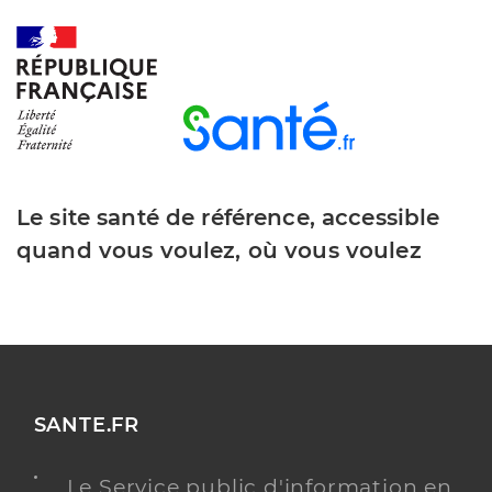
Téléphone
+33 6 68 08 89 32
Y ALLER
Le site santé de référence, accessible
quand vous voulez, où vous voulez
SANTE.FR
Le Service public d'information en