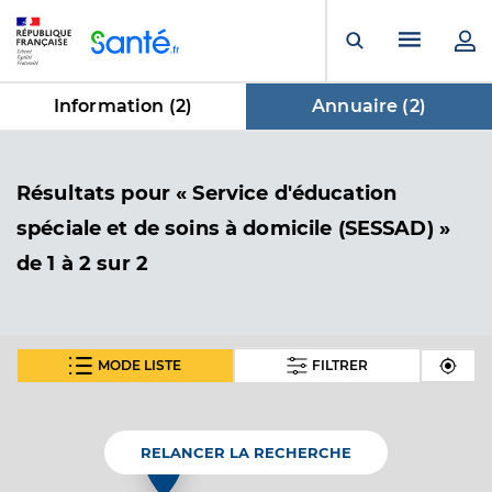
Panneau de gestion des cookies
Menu pr
Ouvrir la rech
Information (
2
)
Annuaire (
2
)
dans Annuaire
Résultats
pour « Service d'éducation
spéciale et de soins à domicile (SESSAD) »
de 1 à 2 sur 2
MODE LISTE
FILTRER
Sessad le jardin d'asclepios frejus
Service d'éducation spéciale et de soins à domicile
Etablissement de soins
(SESSAD)
RELANCER LA RECHERCHE