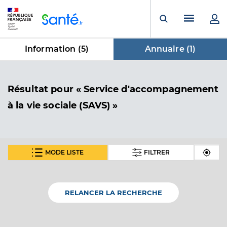
Panneau de gestion des cookies
Menu pr
Ouvrir la rech
Information (
5
)
Annuaire (
1
)
dans Annuaire
Résultat
pour « Service d'accompagnement
à la vie sociale (SAVS) »
MODE LISTE
FILTRER
Savs - adei
Service d'accompagnement à la vie sociale (SAVS)
Etablissement de soins
RELANCER LA RECHERCHE
Une offre identifiée :
Déficience intellectuelle - prestation en mil. ord.