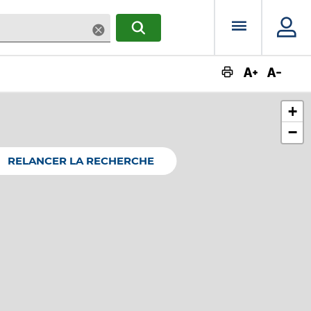
Menu prin
Supprimer
RECHERCHER
Augmente
Dimin
+
−
RELANCER LA RECHERCHE