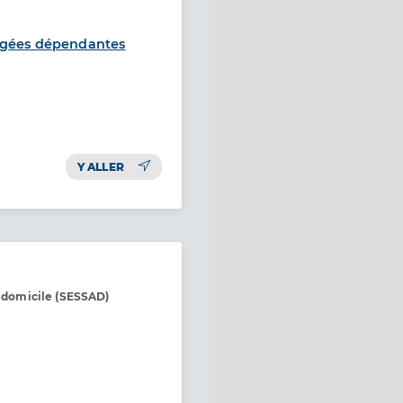
âgées dépendantes
Y ALLER
à domicile (SESSAD)