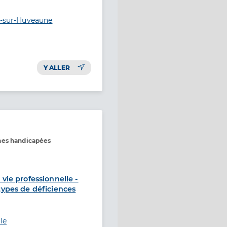
ne-sur-Huveaune
Y ALLER
nes handicapées
 vie professionnelle -
 types de déficiences
le