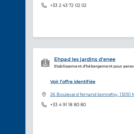
Téléphone
+33 2 43 72 02 02
Ehpad les jardins d'enee
Etablissement d'hébergement pour pers
Etablissement de soins
Voir l’offre identifiée
Adresse
26 Boulevard fernand bonnefoy, 13010 M
Téléphone
+33 4 91 18 80 80