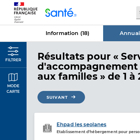
Panneau de gestion des cookies
Information (
18
)
Annuai
dans Annu
Résultats
pour « Ser
FILTRER
d'accompagnement 
aux familles »
de 1 à 
MODE
CARTE
SUIVANT
Ehpad les seolanes
Etablissement d'hébergement pour pers
Etablissement de soins