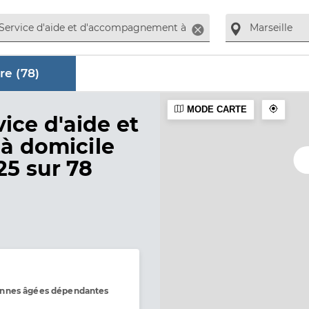
Supprimer
re (
78
)
MODE CARTE
aire
vice d'aide et
à domicile
25 sur 78
onnes âgées dépendantes