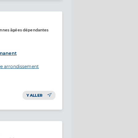
onnes âgées dépendantes
rmanent
10e arrondissement
Y ALLER
)