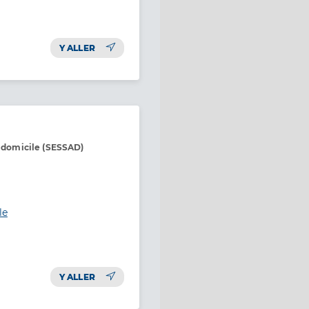
Y ALLER
à domicile (SESSAD)
le
Y ALLER