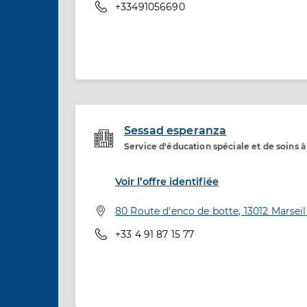
Téléphone
+33491056690
Sessad esperanza
Service d'éducation spéciale et de soins 
Etablissement de soins
Voir l’offre identifiée
Adresse
80 Route d’enco de botte, 13012 Marseil
Téléphone
+33 4 91 87 15 77