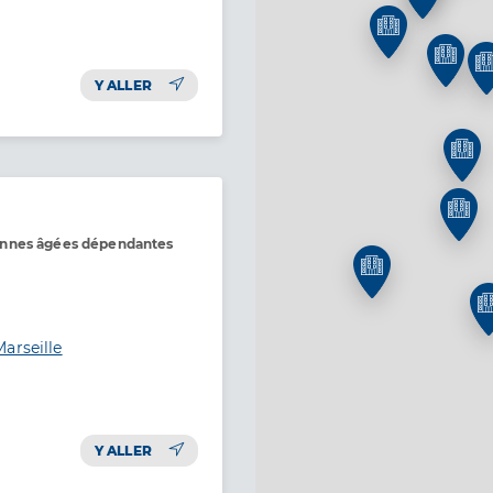
Y ALLER
onnes âgées dépendantes
arseille
Y ALLER