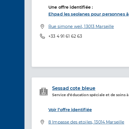
Une offre identifiée :
Ehpad les seolanes pour personnes 
Adresse
Rue simone weil, 13013 Marseille
Téléphone
+33 4 91 61 62 63
Sessad cote bleue
Service d'éducation spéciale et de soins 
Etablissement de soins
Voir l’offre identifiée
Adresse
8 Impasse des etoiles, 13014 Marseille