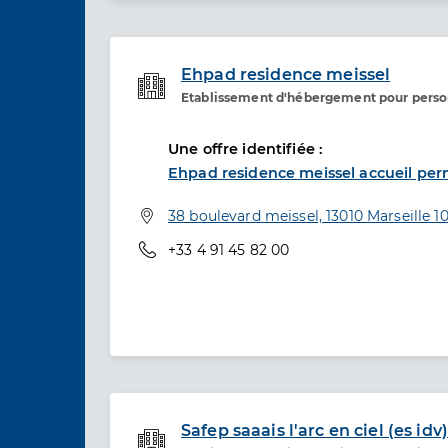
Ehpad residence meissel
Etablissement d'hébergement pour pers
Etablissement de soins
Une offre identifiée :
Ehpad residence meissel accueil pe
Adresse
38 boulevard meissel, 13010 Marseille 
Téléphone
+33 4 91 45 82 00
Safep saaais l'arc en ciel (es idv