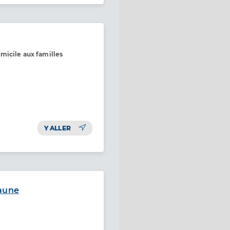
micile aux familles
Y ALLER
eaune