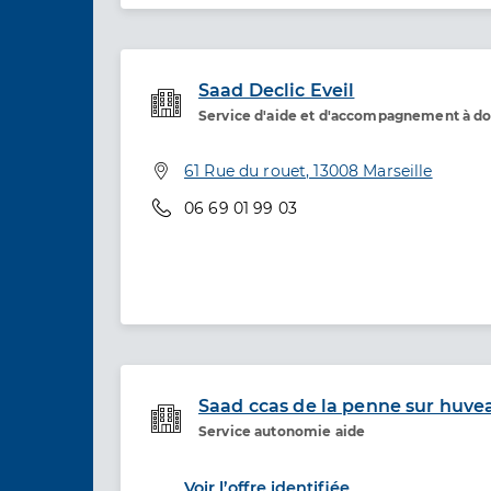
Saad Declic Eveil
Service d'aide et d'accompagnement à do
Service de santé
Adresse
61 Rue du rouet, 13008 Marseille
Téléphone
06 69 01 99 03
Saad ccas de la penne sur huv
Service autonomie aide
Etablissement de soins
Voir l’offre identifiée