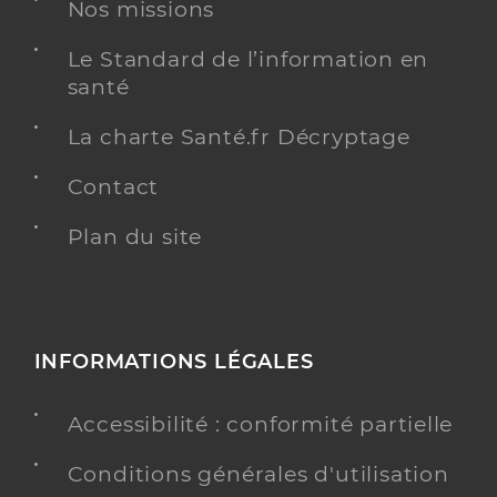
Nos missions
Le Standard de l’information en
Y ALLER
santé
La charte Santé.fr Décryptage
Ehpad cantou des bouchoux
Contact
Etablissement d'hébergement pour personnes
Etablissement de soins
âgées dépendantes
Plan du site
Une offre identifiée :
Cantou des bouchoux
Adresse
5 Rue de la Millère, 39370 Les Bouchoux
INFORMATIONS LÉGALES
Distance
79 km
Accessibilité : conformité partielle
Téléphone
+33 3 84 42 78 65
Conditions générales d'utilisation
Y ALLER