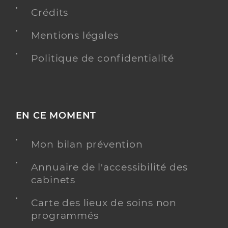
Crédits
Mentions légales
Ehpad cantou des saphirs septmoncel
Politique de confidentialité
Etablissement d'hébergement pour personnes
Etablissement de soins
âgées dépendantes
Une offre identifiée :
Ehpad cantou des saphirs septmoncel
EN CE MOMENT
Adresse
Impasse des Curtillets, 39310 Septmoncel les
Mon bilan prévention
Molunes
Distance
82 km
Annuaire de l'accessibilité des
Téléphone
cabinets
+33 3 84 41 64 59
Carte des lieux de soins non
Y ALLER
programmés