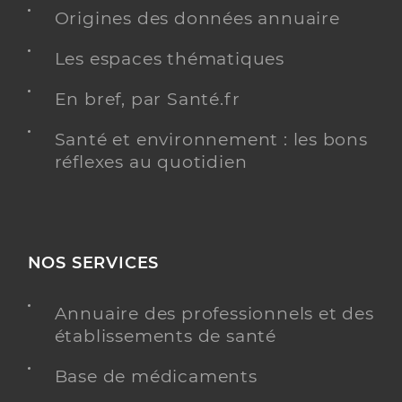
Origines des données annuaire
Les espaces thématiques
Residence autonomie pavillon
charlotte
Etablissement de soins
En bref, par Santé.fr
Résidences autonomie
Santé et environnement : les bons
Une offre identifiée :
réflexes au quotidien
Hébergement complet internat
Adresse
23 Rue du Chemin de Fer, 01100 Oyonnax
Distance
83 km
NOS SERVICES
Téléphone
0474774242
Annuaire des professionnels et des
Y ALLER
établissements de santé
Base de médicaments