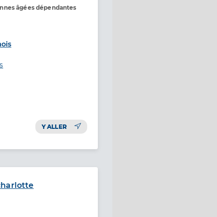
onnes âgées dépendantes
ois
s
Y ALLER
harlotte