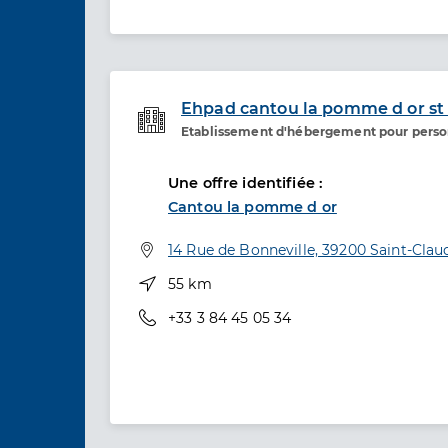
Ehpad cantou la pomme d or st
Etablissement d'hébergement pour pers
Etablissement de soins
Une offre identifiée :
Cantou la pomme d or
Adresse
14 Rue de Bonneville, 39200 Saint-Clau
Distance
55 km
Téléphone
+33 3 84 45 05 34