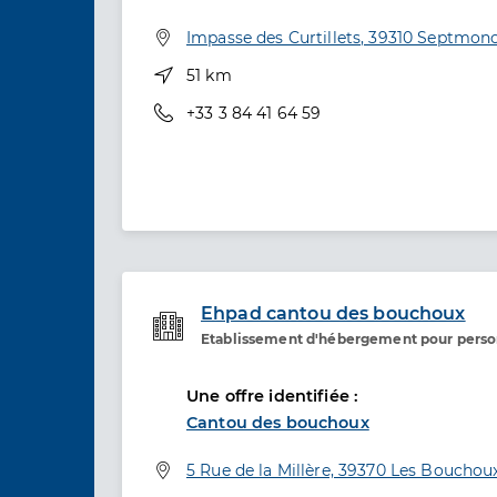
Adresse
Impasse des Curtillets, 39310 Septmonc
Distance
51 km
Téléphone
+33 3 84 41 64 59
Ehpad cantou des bouchoux
Etablissement d'hébergement pour pers
Etablissement de soins
Une offre identifiée :
Cantou des bouchoux
Adresse
5 Rue de la Millère, 39370 Les Bouchou