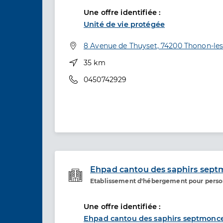
Une offre identifiée :
Unité de vie protégée
Adresse
8 Avenue de Thuyset, 74200 Thonon-les
Distance
35 km
Téléphone
0450742929
Ehpad cantou des saphirs sept
Etablissement d'hébergement pour pers
Etablissement de soins
Une offre identifiée :
Ehpad cantou des saphirs septmonce