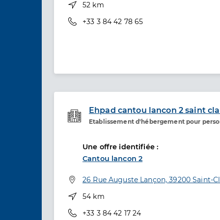
Distance
52 km
Téléphone
+33 3 84 42 78 65
Ehpad cantou lancon 2 saint cl
Etablissement d'hébergement pour pers
Etablissement de soins
Une offre identifiée :
Cantou lancon 2
Adresse
26 Rue Auguste Lançon, 39200 Saint-C
Distance
54 km
Téléphone
+33 3 84 42 17 24