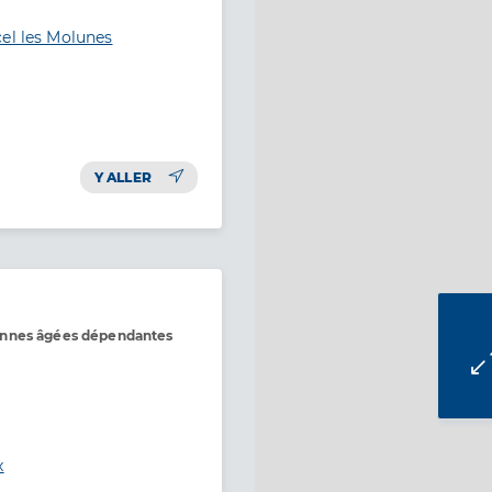
el les Molunes
Y ALLER
onnes âgées dépendantes
x