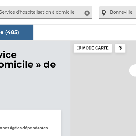
Supprimer
e (
485
)
MODE CARTE
aire
vice
omicile »
de
onnes âgées dépendantes