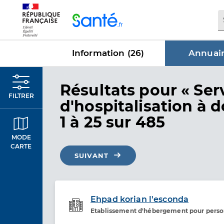
Panneau de gestion des cookies
Information (
26
)
Annuair
dans Annu
Résultats
pour « Ser
FILTRER
d'hospitalisation à d
1 à 25 sur 485
MODE
CARTE
SUIVANT
Ehpad korian l'esconda
Etablissement d'hébergement pour pers
Etablissement de soins