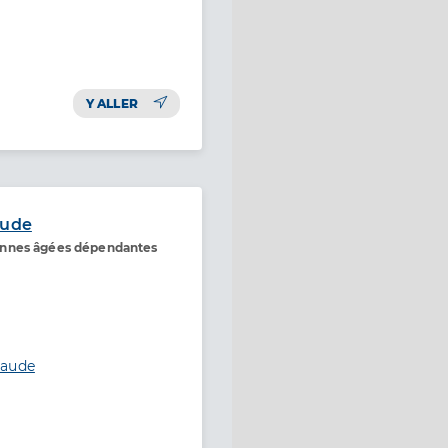
Y ALLER
aude
onnes âgées dépendantes
laude