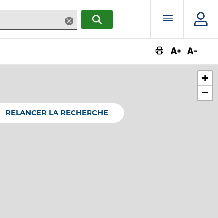
Menu prin
Supprimer
RECHERCHER
Augmente
Dimin
+
−
RELANCER LA RECHERCHE