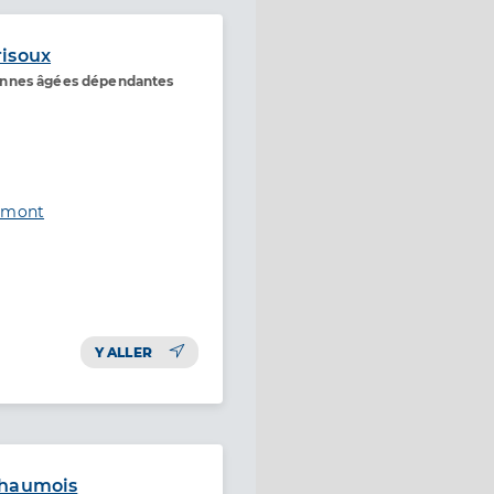
risoux
onnes âgées dépendantes
’Amont
Y ALLER
chaumois