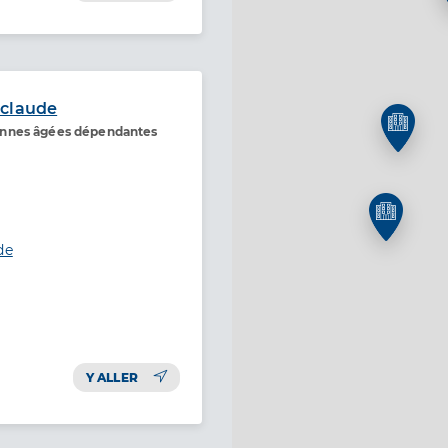
 claude
onnes âgées dépendantes
de
Y ALLER