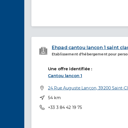
Ehpad cantou lancon 1 saint cl
Etablissement d'hébergement pour pers
Etablissement de soins
Une offre identifiée :
Cantou lancon 1
Adresse
24 Rue Auguste Lançon, 39200 Saint-C
Distance
54 km
Téléphone
+33 3 84 42 19 75