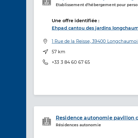
Etablissement d'hébergement pour pers
Etablissement de soins
Une offre identifiée :
Ehpad cantou des jardins longchaum
Adresse
1 Rue de la Reisse, 39400 Longchaumoi
Distance
57 km
Téléphone
+33 3 84 60 67 65
Residence autonomie pavillon c
Résidences autonomie
Etablissement de soins