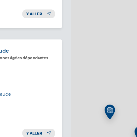
Y ALLER
aude
onnes âgées dépendantes
laude
Y ALLER