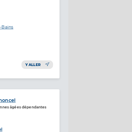
-Bains
Y ALLER
moncel
onnes âgées dépendantes
l