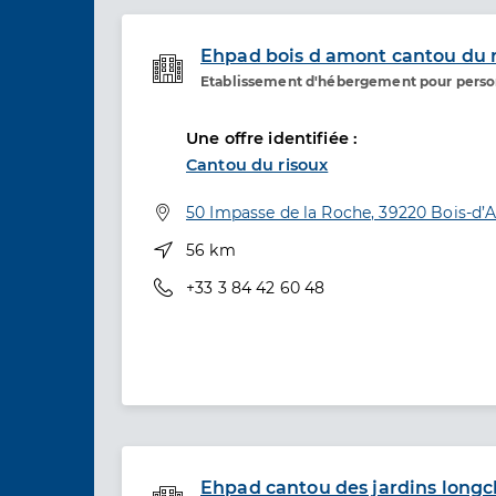
Ehpad bois d amont cantou du 
Etablissement d'hébergement pour pers
Etablissement de soins
Une offre identifiée :
Cantou du risoux
Adresse
50 Impasse de la Roche, 39220 Bois-d
Distance
56 km
Téléphone
+33 3 84 42 60 48
Ehpad cantou des jardins long