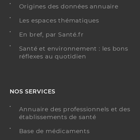
Y ALLER
Origines des données annuaire
Les espaces thématiques
En bref, par Santé.fr
Ehpad paron - fougeres
Etablissement d'hébergement pour personnes
Etablissement de soins
Santé et environnement : les bons
âgées dépendantes
réflexes au quotidien
Une offre identifiée :
Hébergement /unité spécialisée, uvp -
alzheimer, maladies app
NOS SERVICES
Adresse
18 Boulevard Nelson Mandela, 35300 Fougères
Distance
136 km
Annuaire des professionnels et des
Téléphone
0299172033
établissements de santé
Base de médicaments
Y ALLER