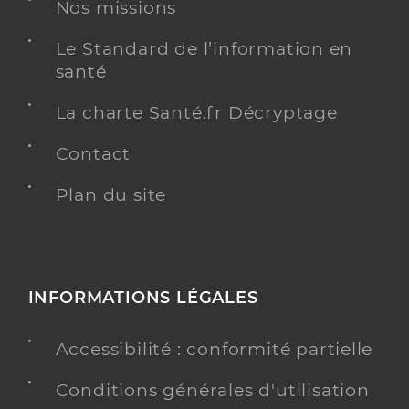
Distance
104 km
Nos missions
Téléphone
0299250505
Le Standard de l’information en
santé
Y ALLER
La charte Santé.fr Décryptage
Contact
Eeap rey leroux apf france handicap - la
Plan du site
bouëxière
Etablissement pour enfants ou adolescents
Etablissement de soins
polyhandicapés
Voir l’offre identifiée
INFORMATIONS LÉGALES
Adresse
1 Le Carfour, 35340 La Bouëxière
Accessibilité : conformité partielle
Distance
113 km
Conditions générales d'utilisation
Téléphone
0299044747