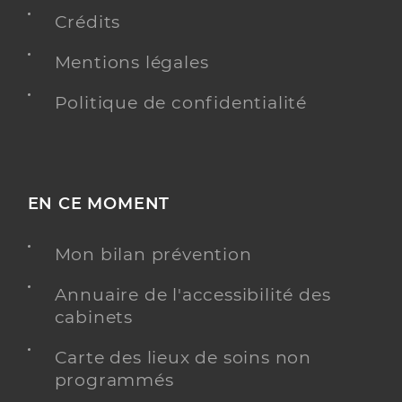
Crédits
Y ALLER
Mentions légales
Politique de confidentialité
Ehpad barr heol - brehan
Etablissement d'hébergement pour personnes
Etablissement de soins
âgées dépendantes
EN CE MOMENT
Une offre identifiée :
Hébergement temporaire pour personnes âgées
Mon bilan prévention
- alzheimer, maladies app
Adresse
Annuaire de l'accessibilité des
58 Rue Jean de Beaumanoir, 56580 Bréhan
cabinets
Distance
126 km
Téléphone
0297388006
Carte des lieux de soins non
programmés