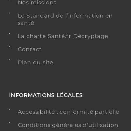
Nos missions
Le Standard de l’information en
Y ALLER
santé
La charte Santé.fr Décryptage
Residence autonomie pavillon
Contact
charlotte
Etablissement de soins
Résidences autonomie
Plan du site
Une offre identifiée :
Hébergement complet internat
Adresse
23 Rue du Chemin de Fer, 01100 Oyonnax
INFORMATIONS LÉGALES
Distance
89 km
Accessibilité : conformité partielle
Téléphone
0474774242
Conditions générales d'utilisation
Y ALLER