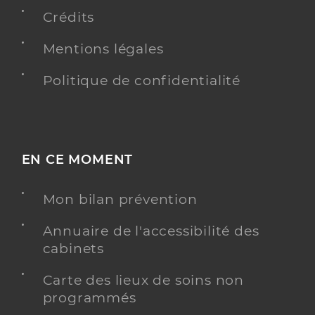
Crédits
Mentions légales
Ehpad cantou des saphirs septmoncel
Politique de confidentialité
Etablissement d'hébergement pour personnes
Etablissement de soins
âgées dépendantes
Une offre identifiée :
Ehpad cantou des saphirs septmoncel
EN CE MOMENT
Adresse
Impasse des Curtillets, 39310 Septmoncel les
Mon bilan prévention
Molunes
Distance
93 km
Annuaire de l'accessibilité des
Téléphone
cabinets
+33 3 84 41 64 59
Carte des lieux de soins non
Y ALLER
programmés