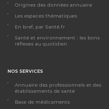
Origines des données annuaire
Les espaces thématiques
Ehpad korian l'esconda
Etablissement d'hébergement pour personnes
Etablissement de soins
En bref, par Santé.fr
âgées dépendantes
Santé et environnement : les bons
Une offre identifiée :
réflexes au quotidien
Unité de vie protégée
Adresse
8 Avenue de Thuyset, 74200 Thonon-les-Bains
Distance
95 km
NOS SERVICES
Téléphone
0450742929
Annuaire des professionnels et des
Y ALLER
établissements de santé
Base de médicaments