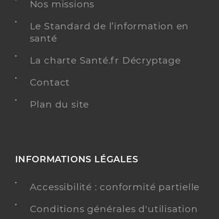
Nos missions
Téléphone
0474304533
Le Standard de l’information en
santé
Y ALLER
La charte Santé.fr Décryptage
Contact
Ehpad lucie aubrac
Etablissement d'hébergement pour personnes
Plan du site
Etablissement de soins
âgées dépendantes
Une offre identifiée :
Ehpad lucie aubrac hebergement temporaire
INFORMATIONS LÉGALES
Adresse
12 Rue de l’Hopital, 71250 Salornay-sur-Guye
Distance
87 km
Accessibilité : conformité partielle
Téléphone
+33 3 85 59 44 45
Conditions générales d'utilisation