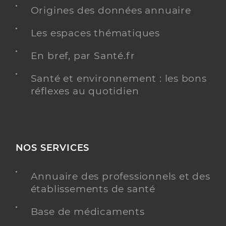
Origines des données annuaire
Les espaces thématiques
Residence autonomie pavillon
charlotte
Etablissement de soins
En bref, par Santé.fr
Résidences autonomie
Santé et environnement : les bons
Une offre identifiée :
réflexes au quotidien
Hébergement complet internat
Adresse
23 Rue du Chemin de Fer, 01100 Oyonnax
Distance
92 km
NOS SERVICES
Téléphone
0474774242
Annuaire des professionnels et des
Y ALLER
établissements de santé
Base de médicaments