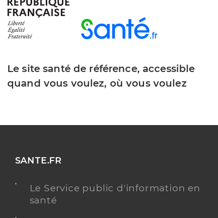
Adresse
2 Route de la Dame, 42520 Saint-Pierre-de-
Bœuf
Distance
41 km
Téléphone
0474879000
Le site santé de référence, accessible
Y ALLER
quand vous voulez, où vous voulez
Residence autonomie l'arbepin
Résidences autonomie
Etablissement de soins
SANTE.FR
Une offre identifiée :
Hébergement pour personnes âgées autonomes
Le Service public d'information en
Adresse
367 Route d’Attignat, 01310 Polliat
santé
Distance
65 km