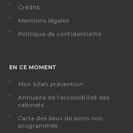
Crédits
Y ALLER
Mentions légales
Politique de confidentialité
Ehpad "les jardins de l'allet"
Etablissement d'hébergement pour personnes
Etablissement de soins
âgées dépendantes
Voir l’offre identifiée
EN CE MOMENT
Adresse
20 Avenue Pierre Benoit, 26500 Bourg-lès-
Mon bilan prévention
Valence
Distance
90 km
Annuaire de l'accessibilité des
Téléphone
cabinets
0475839830
Carte des lieux de soins non
Y ALLER
programmés