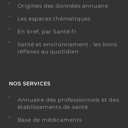
Origines des données annuaire
Les espaces thématiques
Ehpad cantou la pomme d or st claude
Etablissement d'hébergement pour personnes
En bref, par Santé.fr
Etablissement de soins
âgées dépendantes
Santé et environnement : les bons
Une offre identifiée :
réflexes au quotidien
Cantou la pomme d or
Adresse
14 Rue de Bonneville, 39200 Saint-Claude
Distance
44 km
NOS SERVICES
Téléphone
+33 3 84 45 05 34
Annuaire des professionnels et des
Y ALLER
établissements de santé
Base de médicaments