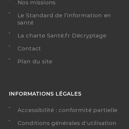
Nos missions
Téléphone
+33 3 84 41 64 59
Le Standard de l’information en
santé
Y ALLER
La charte Santé.fr Décryptage
Contact
Ehpad cantou lancon 2 saint claude
Etablissement d'hébergement pour personnes
Plan du site
Etablissement de soins
âgées dépendantes
Une offre identifiée :
Cantou lancon 2
INFORMATIONS LÉGALES
Adresse
26 Rue Auguste Lançon, 39200 Saint-Claude
Distance
44 km
Accessibilité : conformité partielle
Téléphone
+33 3 84 42 17 24
Conditions générales d'utilisation