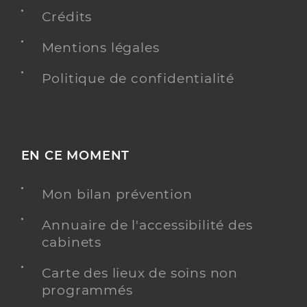
Crédits
Y ALLER
Mentions légales
Politique de confidentialité
Ehpad cantou lancon 1 saint claude
Etablissement d'hébergement pour personnes
Etablissement de soins
âgées dépendantes
Une offre identifiée :
EN CE MOMENT
Cantou lancon 1
Mon bilan prévention
Adresse
24 Rue Auguste Lançon, 39200 Saint-Claude
Distance
44 km
Annuaire de l'accessibilité des
cabinets
Téléphone
+33 3 84 42 19 75
Carte des lieux de soins non
Y ALLER
programmés