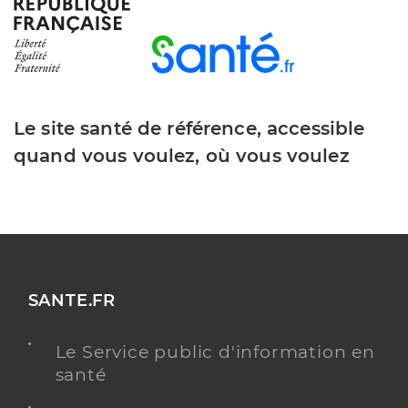
Distance
35 km
Téléphone
0474774242
Y ALLER
Le site santé de référence, accessible
quand vous voulez, où vous voulez
Ehpad cantou des saphirs septmoncel
Etablissement d'hébergement pour personnes
Etablissement de soins
âgées dépendantes
Une offre identifiée :
SANTE.FR
Ehpad cantou des saphirs septmoncel
Adresse
Impasse des Curtillets, 39310 Septmoncel les
Le Service public d'information en
Molunes
santé
Distance
42 km