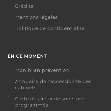
Crédits
Y ALLER
Mentions légales
Politique de confidentialité
Ehpad les cedres
Etablissement d'hébergement pour personnes
Etablissement de soins
âgées dépendantes
EN CE MOMENT
Une offre identifiée :
Hébergement unité protégée
Mon bilan prévention
Adresse
8 Avenue des Marronniers, 07110 Largentière
Annuaire de l'accessibilité des
cabinets
Distance
58 km
Téléphone
0475358300
Carte des lieux de soins non
programmés