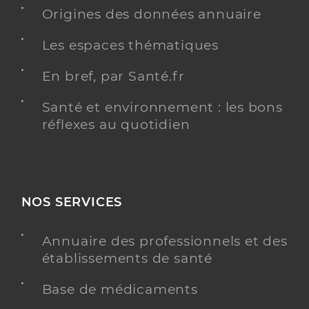
Y ALLER
Origines des données annuaire
Les espaces thématiques
Ehpad residence joseph caupert - mont
En bref, par Santé.fr
lozere et goulet
Etablissement d'hébergement pour personnes
Etablissement de soins
Santé et environnement : les bons
âgées dépendantes
réflexes au quotidien
Une offre identifiée :
Hébergement/ unité spécialisée alzheimer et
apparentées, uvp, cantou - alzheimer et app.
NOS SERVICES
Adresse
Rue du Couderc, 48190 Mont Lozère et Goulet
Distance
78 km
Annuaire des professionnels et des
établissements de santé
Téléphone
0466486115
Base de médicaments
Y ALLER