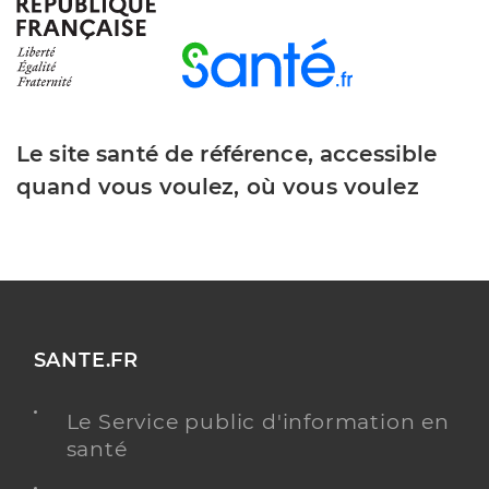
Distance
49 km
Téléphone
0475839830
Y ALLER
Le site santé de référence, accessible
quand vous voulez, où vous voulez
Ehpad korian villa thais
Etablissement d'hébergement pour personnes
Etablissement de soins
âgées dépendantes
Une offre identifiée :
SANTE.FR
Unité de vie protégée
Le Service public d'information en
Adresse
9 Rue Jules Massenet, 26000 Valence
santé
Distance
50 km