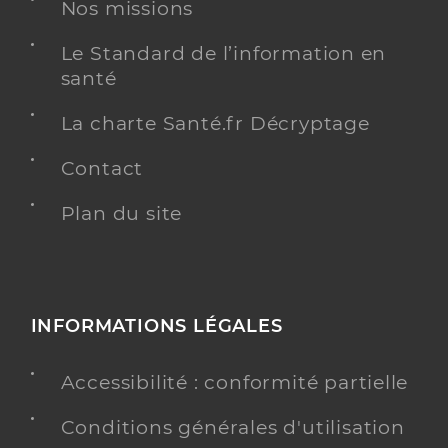
Nos missions
Téléphone
0475823800
Le Standard de l’information en
Y ALLER
santé
La charte Santé.fr Décryptage
Contact
Ehpad du ch de st pierre de boeuf
Etablissement d'hébergement pour personnes
Plan du site
Etablissement de soins
âgées dépendantes
Une offre identifiée :
Hébergement pour personnes âgées
dépendantes
INFORMATIONS LÉGALES
Adresse
2 Route de la Dame, 42520 Saint-Pierre-de-
Bœuf
Accessibilité : conformité partielle
Distance
50 km
Conditions générales d'utilisation
Téléphone
0474879000