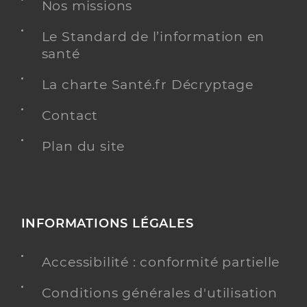
Nos missions
Y ALLER
Le Standard de l’information en
santé
Ehpad les chanterelles
La charte Santé.fr Décryptage
Etablissement d'hébergement pour personnes
Etablissement de soins
âgées dépendantes
Contact
Une offre identifiée :
Plan du site
Hébergement permanent - ehpad les
chanterelles
Adresse
Rue marechal de tassigny, 05200 Embrun
INFORMATIONS LÉGALES
Distance
34 km
Téléphone
+33492446300
Accessibilité : conformité partielle
Conditions générales d'utilisation
Y ALLER