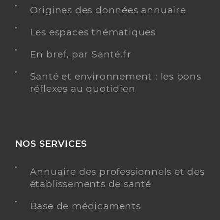
Ehpad jean martin
Origines des données annuaire
Etablissement d'hébergement pour personnes
Etablissement de soins
âgées dépendantes
Les espaces thématiques
Voir l’offre identifiée
En bref, par Santé.fr
Adresse
Rue Ernest Cézanne, 05000 Gap
Santé et environnement : les bons
Distance
41 km
réflexes au quotidien
Téléphone
+33 4 92 54 93 54
Y ALLER
NOS SERVICES
Annuaire des professionnels et des
établissements de santé
Ehpad les trois fontaines
Etablissement d'hébergement pour personnes
Etablissement de soins
Base de médicaments
âgées dépendantes