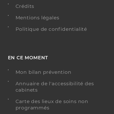
Crédits
Mentions légales
Ehpad st mens
Etablissement d'hébergement pour personnes
Politique de confidentialité
Etablissement de soins
âgées dépendantes
Voir l’offre identifiée
Adresse
Rue de Saint-Mens, 05000 Gap
EN CE MOMENT
Distance
40 km
Mon bilan prévention
Téléphone
+33 4 92 55 45 56
Annuaire de l'accessibilité des
Y ALLER
cabinets
Carte des lieux de soins non
programmés