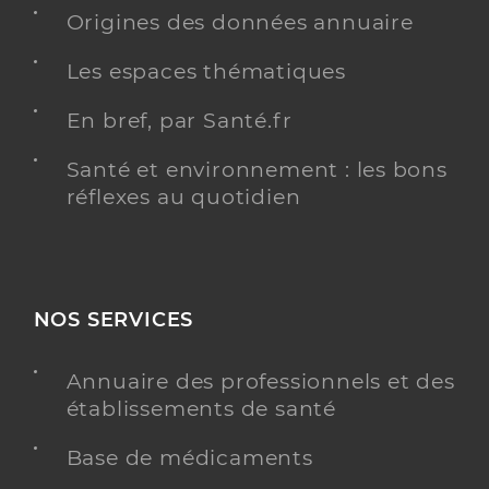
Origines des données annuaire
Les espaces thématiques
Residence francois pavie
En bref, par Santé.fr
Etablissement d'hébergement pour personnes
Etablissement de soins
âgées dépendantes
Santé et environnement : les bons
réflexes au quotidien
Voir l’offre identifiée
Adresse
1 Rue des Marronniers, 05160 Savines-le-Lac
Distance
96 km
NOS SERVICES
Téléphone
+33 4 92 44 20 25
Annuaire des professionnels et des
Y ALLER
établissements de santé
Base de médicaments