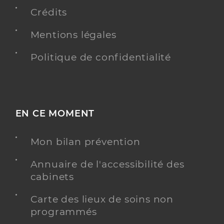
Y ALLER
Crédits
Mentions légales
Politique de confidentialité
Ehpad les chanterelles
Etablissement d'hébergement pour personnes
Etablissement de soins
âgées dépendantes
Une offre identifiée :
EN CE MOMENT
Hébergement permanent - ehpad les
chanterelles
Mon bilan prévention
Adresse
Rue marechal de tassigny, 05200 Embrun
Annuaire de l'accessibilité des
Distance
91 km
cabinets
Téléphone
+33492446300
Carte des lieux de soins non
programmés
Y ALLER