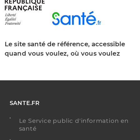
Distance
50 km
Téléphone
0479709100
Y ALLER
Le site santé de référence, accessible
quand vous voulez, où vous voulez
Ehpad augustin guillaume
Etablissement d'hébergement pour personnes
Etablissement de soins
âgées dépendantes
Une offre identifiée :
SANTE.FR
Hébergement permanent - ehpad augustin
guillaume
Le Service public d'information en
Adresse
1 Place d’Italie, 05600 Guillestre
santé
Distance
81 km