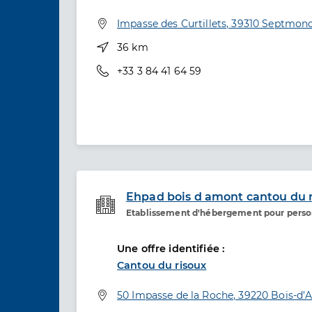
Adresse
Impasse des Curtillets, 39310 Septmonc
Distance
36 km
Téléphone
+33 3 84 41 64 59
Ehpad bois d amont cantou du 
Etablissement d'hébergement pour pers
Etablissement de soins
Une offre identifiée :
Cantou du risoux
Adresse
50 Impasse de la Roche, 39220 Bois-d