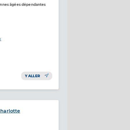
onnes âgées dépendantes
x
Y ALLER
harlotte