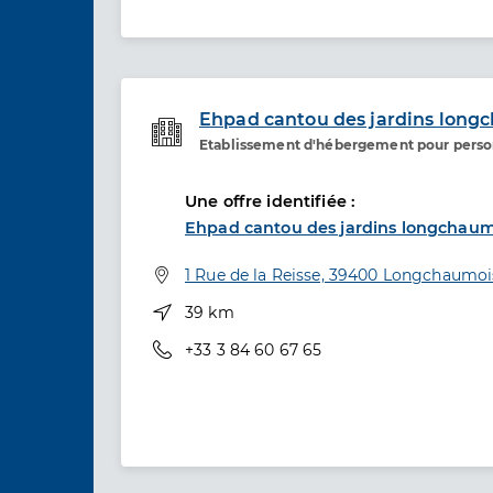
Ehpad cantou des jardins long
Etablissement d'hébergement pour pers
Etablissement de soins
Une offre identifiée :
Ehpad cantou des jardins longchaum
Adresse
1 Rue de la Reisse, 39400 Longchaumoi
Distance
39 km
Téléphone
+33 3 84 60 67 65