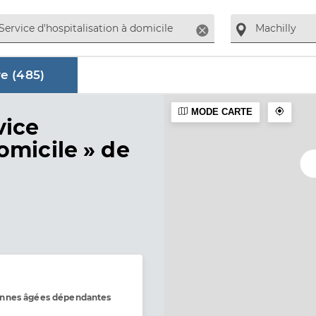
Supprimer
e (
485
)
MODE CARTE
aire
vice
omicile »
de
onnes âgées dépendantes