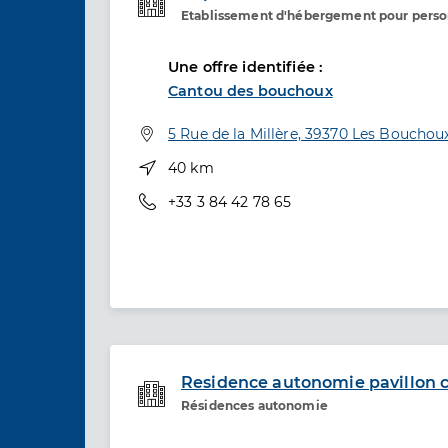
Etablissement d'hébergement pour pers
Etablissement de soins
Une offre identifiée :
Cantou des bouchoux
Adresse
5 Rue de la Millère, 39370 Les Bouchou
Distance
40 km
Téléphone
+33 3 84 42 78 65
Residence autonomie pavillon c
Résidences autonomie
Etablissement de soins