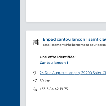
Ehpad cantou lancon 1 saint cl
Etablissement d'hébergement pour pers
Etablissement de soins
Une offre identifiée :
Cantou lancon 1
Adresse
24 Rue Auguste Lançon, 39200 Saint-C
Distance
39 km
Téléphone
+33 3 84 42 19 75