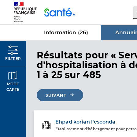
Panneau de gestion des cookies
Information (
26
)
Annuair
dans Annu
Résultats
pour « Ser
FILTRER
d'hospitalisation à d
1 à 25 sur 485
MODE
CARTE
SUIVANT
Ehpad korian l'esconda
Etablissement d'hébergement pour pers
Etablissement de soins