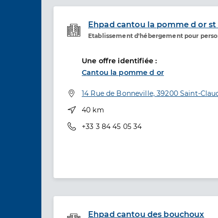
Ehpad cantou la pomme d or st
Etablissement d'hébergement pour pers
Etablissement de soins
Une offre identifiée :
Cantou la pomme d or
Adresse
14 Rue de Bonneville, 39200 Saint-Clau
Distance
40 km
Téléphone
+33 3 84 45 05 34
Ehpad cantou des bouchoux