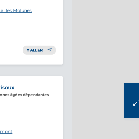
el les Molunes
Y ALLER
risoux
onnes âgées dépendantes
’Amont