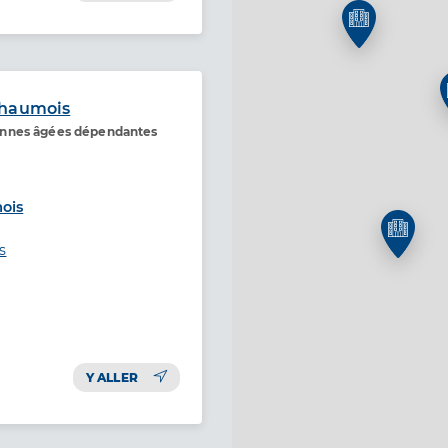
chaumois
onnes âgées dépendantes
ois
s
Y ALLER