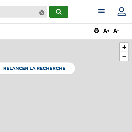
Menu prin
Supprimer
RECHERCHER
Augmente
Dimin
+
−
RELANCER LA RECHERCHE