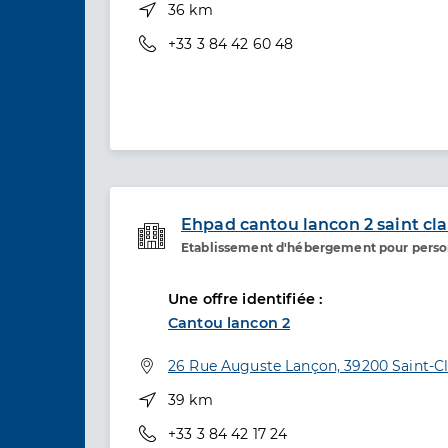
Distance
36 km
Téléphone
+33 3 84 42 60 48
Ehpad cantou lancon 2 saint cl
Etablissement d'hébergement pour pers
Etablissement de soins
Une offre identifiée :
Cantou lancon 2
Adresse
26 Rue Auguste Lançon, 39200 Saint-C
Distance
39 km
Téléphone
+33 3 84 42 17 24