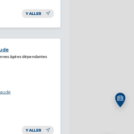
Y ALLER
aude
onnes âgées dépendantes
laude
Y ALLER