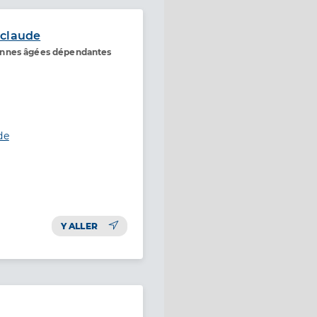
 claude
onnes âgées dépendantes
de
Y ALLER