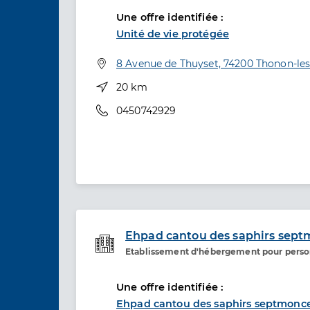
Une offre identifiée :
Unité de vie protégée
Adresse
8 Avenue de Thuyset, 74200 Thonon-les
Distance
20 km
Téléphone
0450742929
Ehpad cantou des saphirs sept
Etablissement d'hébergement pour pers
Etablissement de soins
Une offre identifiée :
Ehpad cantou des saphirs septmonce