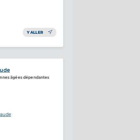
Y ALLER
aude
onnes âgées dépendantes
laude