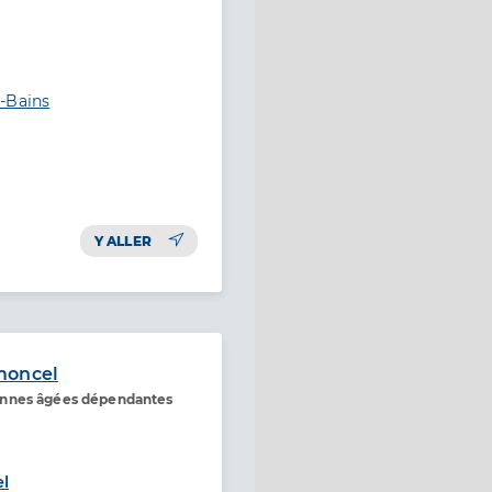
-Bains
Y ALLER
moncel
onnes âgées dépendantes
l