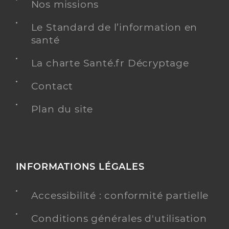
Nos missions
Distance
53 km
Téléphone
0475839830
Le Standard de l’information en
santé
Y ALLER
La charte Santé.fr Décryptage
Contact
Plan du site
Ehpad korian villa thais
Etablissement d'hébergement pour personnes
Etablissement de soins
âgées dépendantes
Une offre identifiée :
INFORMATIONS LÉGALES
Unité de vie protégée
Adresse
9 Rue Jules Massenet, 26000 Valence
Accessibilité : conformité partielle
Distance
55 km
Conditions générales d'utilisation
Téléphone
0475823800