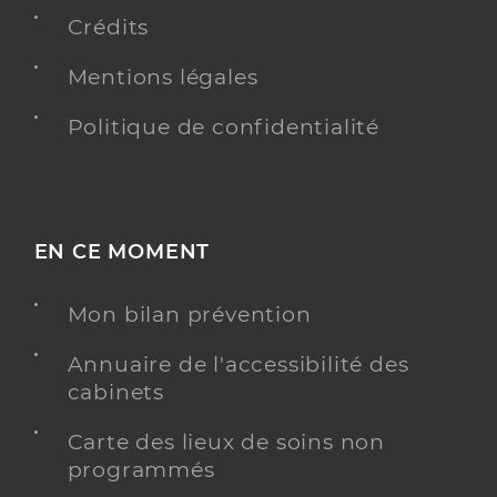
Crédits
Y ALLER
Mentions légales
Politique de confidentialité
Ehpad claude bernard
Etablissement d'hébergement pour personnes
Etablissement de soins
âgées dépendantes
EN CE MOMENT
Une offre identifiée :
Unité de vie alzheimer aloïs
Mon bilan prévention
Adresse
22 Grande Rue, 69600 Oullins-Pierre-Bénite
Annuaire de l'accessibilité des
cabinets
Distance
72 km
Téléphone
0472000169
Carte des lieux de soins non
programmés