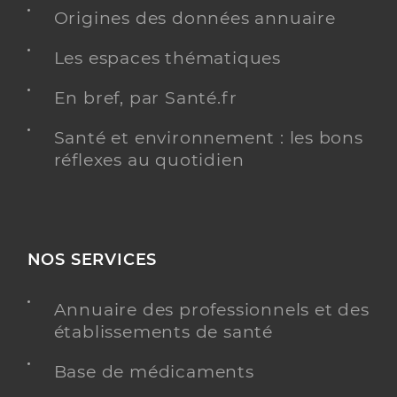
Y ALLER
Origines des données annuaire
Les espaces thématiques
Ehpad les cedres
En bref, par Santé.fr
Etablissement d'hébergement pour personnes
Etablissement de soins
âgées dépendantes
Santé et environnement : les bons
réflexes au quotidien
Une offre identifiée :
Hébergement unité protégée
Adresse
8 Avenue des Marronniers, 07110 Largentière
NOS SERVICES
Distance
72 km
Téléphone
0475358300
Annuaire des professionnels et des
établissements de santé
Y ALLER
Base de médicaments