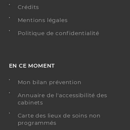
Crédits
Y ALLER
Mentions légales
Politique de confidentialité
Ehpad henry dunant-croix rouge
Etablissement d'hébergement pour personnes
Etablissement de soins
âgées dépendantes
EN CE MOMENT
Une offre identifiée :
Hebergement temporaire
Mon bilan prévention
Adresse
1 Impasse de l’Ancienne École Normale, 37100
Tours
Annuaire de l'accessibilité des
cabinets
Distance
58 km
Téléphone
+33 2 47 42 32 01
Carte des lieux de soins non
programmés