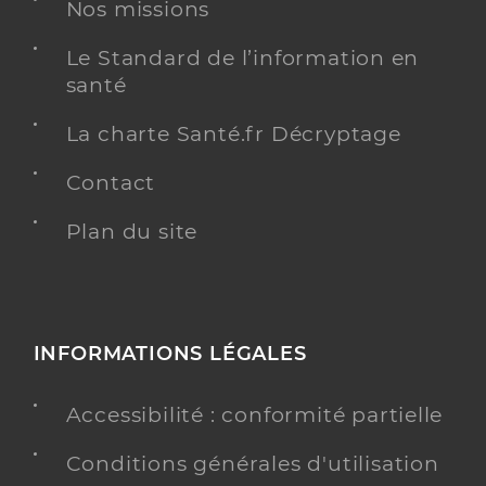
55 km
Nos missions
Téléphone
+33 2 47 62 77 77
Le Standard de l’information en
santé
Y ALLER
La charte Santé.fr Décryptage
Contact
Residence autonomie maison blanche
Plan du site
Résidences autonomie
Etablissement de soins
Une offre identifiée :
Accueil temporaire
INFORMATIONS LÉGALES
Adresse
67 Rue Aristide Briand, 37540 Saint-Cyr-sur-
Loire
Accessibilité : conformité partielle
Distance
57 km
Conditions générales d'utilisation
Téléphone
+33 2 47 88 91 92