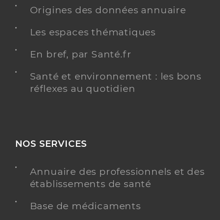
Y ALLER
Origines des données annuaire
Les espaces thématiques
Ehpad 'sainte venisse' - ceton
En bref, par Santé.fr
Etablissement d'hébergement pour personnes
Etablissement de soins
âgées dépendantes
Santé et environnement : les bons
réflexes au quotidien
Voir l’offre identifiée
Adresse
Rue du Ruisseau, 61260 Ceton
Distance
60 km
NOS SERVICES
Téléphone
+33 2 37 29 77 97
Annuaire des professionnels et des
établissements de santé
Y ALLER
Base de médicaments