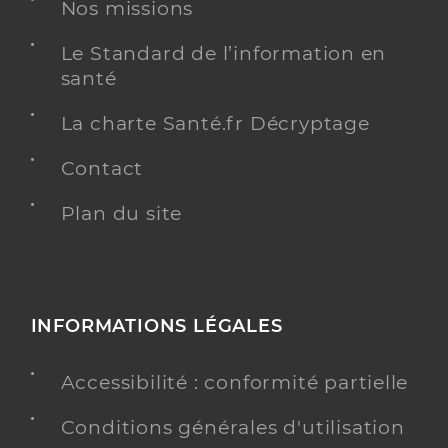
Nos missions
Y ALLER
Le Standard de l’information en
santé
Relais sepia du lathan
La charte Santé.fr Décryptage
Etablissement d'hébergement pour personnes
Etablissement de soins
âgées dépendantes
Contact
Plan du site
Une offre identifiée :
Relais sepia du lathan - hebergement
temporaire
Adresse
Rue des Grands Champs, 37340 Savigné-sur-
Lathan
INFORMATIONS LÉGALES
Distance
149 km
Accessibilité : conformité partielle
Téléphone
+33 2 47 40 67 67
Conditions générales d'utilisation
Y ALLER