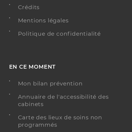
Crédits
Mentions légales
Ehpad la vasselière
Politique de confidentialité
Etablissement d'hébergement pour personnes
Etablissement de soins
âgées dépendantes
Une offre identifiée :
Hebergement temporaire alzheimer
EN CE MOMENT
Adresse
34 Rue de la Vasselière, 37260 Monts
Mon bilan prévention
Distance
157 km
Annuaire de l'accessibilité des
Téléphone
+33247341010
cabinets
Y ALLER
Carte des lieux de soins non
programmés