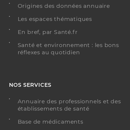
Origines des données annuaire
Residence louise de la valliere
Les espaces thématiques
Etablissement d'hébergement pour personnes
Etablissement de soins
âgées dépendantes
En bref, par Santé.fr
Une offre identifiée :
Santé et environnement : les bons
Hebergement permanent ehpad
réflexes au quotidien
Adresse
10 Rue de la Vallerie, 37330 Château-la-Vallière
Distance
157 km
Téléphone
+33 2 47 29 76 50
NOS SERVICES
Y ALLER
Annuaire des professionnels et des
établissements de santé
Base de médicaments
Ssiad mutualite francaise ballan