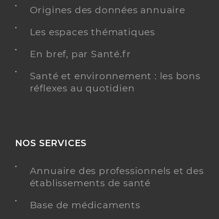
Y ALLER
Origines des données annuaire
Les espaces thématiques
En bref, par Santé.fr
Ehpad - ch st-james
Etablissement d'hébergement pour personnes
Etablissement de soins
Santé et environnement : les bons
âgées dépendantes
réflexes au quotidien
Une offre identifiée :
Hébergement temporaire en sortie
d'hospitalisation (htsh)
NOS SERVICES
Adresse
2 Rue de Pontorson (Saint-James), 50240 Saint-
James
Distance
99 km
Annuaire des professionnels et des
établissements de santé
Téléphone
+33 2 33 89 89 00
Base de médicaments
Y ALLER