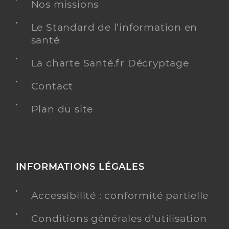
63 km
Nos missions
Téléphone
0299044747
Le Standard de l’information en
santé
Y ALLER
La charte Santé.fr Décryptage
Contact
Chirc ehpad ch redon site carentoir
Plan du site
Etablissement d'hébergement pour personnes
Etablissement de soins
âgées dépendantes
Une offre identifiée :
Hebergement temporaire post hospitalisation
INFORMATIONS LÉGALES
Adresse
5 Rue Abbe de la Valliere, 56910 Carentoir
Accessibilité : conformité partielle
Distance
70 km
Conditions générales d'utilisation
Téléphone
0299937000