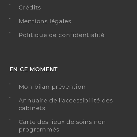
Crédits
Y ALLER
Mentions légales
Politique de confidentialité
Ehpad paron - fougeres
Etablissement d'hébergement pour personnes
Etablissement de soins
âgées dépendantes
EN CE MOMENT
Une offre identifiée :
Hébergement /unité spécialisée, uvp -
Mon bilan prévention
alzheimer, maladies app
Adresse
Annuaire de l'accessibilité des
18 Boulevard Nelson Mandela, 35300 Fougères
cabinets
Distance
80 km
Téléphone
0299172033
Carte des lieux de soins non
programmés