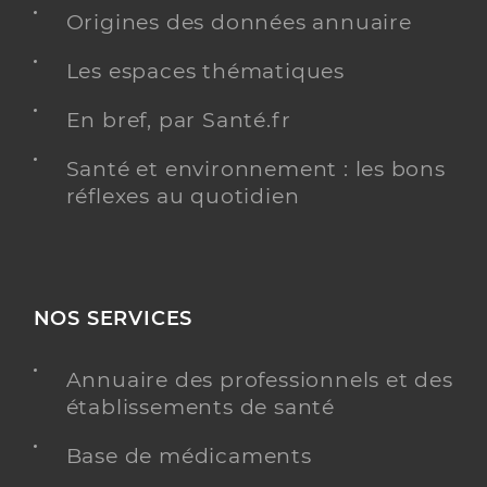
Origines des données annuaire
Les espaces thématiques
Had 63 - service had
En bref, par Santé.fr
Hospitalisation à domicile (HAD)
Etablissement de soins
Santé et environnement : les bons
Voir l’offre identifiée
réflexes au quotidien
Adresse
1 chemin des Moissons, 63118 Cébazat
Distance
84 km
Téléphone
0473234545
NOS SERVICES
Y ALLER
Annuaire des professionnels et des
établissements de santé
Base de médicaments
Residence autonomie l'arbepin