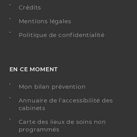
Téléphone
+33 3 85 59 44 45
Crédits
Y ALLER
Mentions légales
Politique de confidentialité
Log.-foyer res."la cascade"
Résidences autonomie
Etablissement de soins
EN CE MOMENT
Une offre identifiée :
Hébergement pour personnes âgées autonomes
Mon bilan prévention
Adresse
9 Rue Raoul Bardy, 63500 Issoire
Annuaire de l'accessibilité des
Distance
82 km
cabinets
Téléphone
0473894729
Carte des lieux de soins non
programmés
Y ALLER