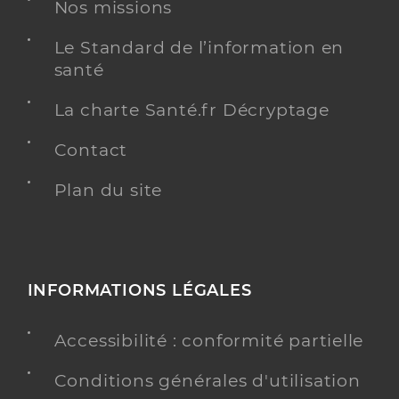
Nos missions
Distance
73 km
Le Standard de l’information en
Téléphone
0470414128
santé
Y ALLER
La charte Santé.fr Décryptage
Contact
Plan du site
Ehpad lucie aubrac
Etablissement d'hébergement pour personnes
Etablissement de soins
âgées dépendantes
Une offre identifiée :
INFORMATIONS LÉGALES
Ehpad lucie aubrac hebergement temporaire
Accessibilité : conformité partielle
Adresse
12 Rue de l’Hopital, 71250 Salornay-sur-Guye
Distance
79 km
Conditions générales d'utilisation