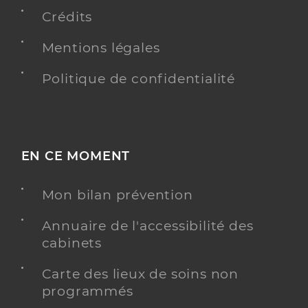
Crédits
Y ALLER
Mentions légales
Politique de confidentialité
Ehpad claude bernard
Etablissement d'hébergement pour personnes
Etablissement de soins
âgées dépendantes
EN CE MOMENT
Une offre identifiée :
Unité de vie alzheimer aloïs
Mon bilan prévention
Adresse
22 Grande Rue, 69600 Oullins-Pierre-Bénite
Annuaire de l'accessibilité des
cabinets
Distance
68 km
Téléphone
0472000169
Carte des lieux de soins non
programmés