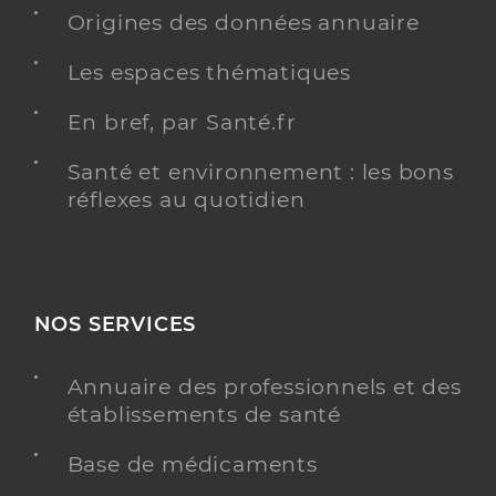
Y ALLER
Origines des données annuaire
Les espaces thématiques
Ehpad les cedres
En bref, par Santé.fr
Etablissement d'hébergement pour personnes
Etablissement de soins
âgées dépendantes
Santé et environnement : les bons
réflexes au quotidien
Une offre identifiée :
Hébergement unité protégée
Adresse
8 Avenue des Marronniers, 07110 Largentière
NOS SERVICES
Distance
79 km
Téléphone
0475358300
Annuaire des professionnels et des
établissements de santé
Y ALLER
Base de médicaments