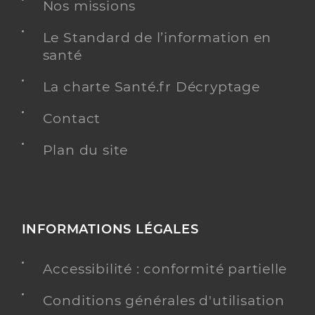
Nos missions
Distance
60 km
Téléphone
0475839830
Le Standard de l’information en
santé
Y ALLER
La charte Santé.fr Décryptage
Contact
Plan du site
Ehpad korian villa thais
Etablissement d'hébergement pour personnes
Etablissement de soins
âgées dépendantes
Une offre identifiée :
INFORMATIONS LÉGALES
Unité de vie protégée
Adresse
9 Rue Jules Massenet, 26000 Valence
Accessibilité : conformité partielle
Distance
61 km
Conditions générales d'utilisation
Téléphone
0475823800