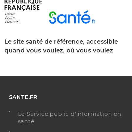
Adresse
2 Route de la Dame, 42520 Saint-Pierre-de-
Bœuf
Distance
47 km
Téléphone
0474879000
Le site santé de référence, accessible
Y ALLER
quand vous voulez, où vous voulez
Residence autonomie l'arbepin
Résidences autonomie
Etablissement de soins
SANTE.FR
Une offre identifiée :
Hébergement pour personnes âgées autonomes
Le Service public d'information en
Adresse
367 Route d’Attignat, 01310 Polliat
santé
Distance
87 km