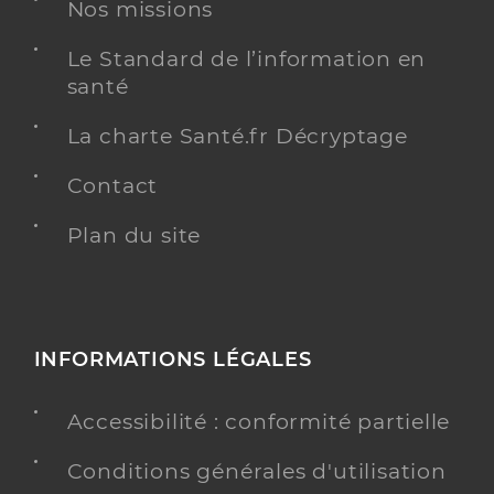
Nos missions
Téléphone
0474304533
Le Standard de l’information en
santé
Y ALLER
La charte Santé.fr Décryptage
Contact
Log.-foyer res."la cascade"
Résidences autonomie
Etablissement de soins
Plan du site
Une offre identifiée :
Hébergement pour personnes âgées autonomes
Adresse
9 Rue Raoul Bardy, 63500 Issoire
INFORMATIONS LÉGALES
Distance
88 km
Accessibilité : conformité partielle
Téléphone
0473894729
Conditions générales d'utilisation