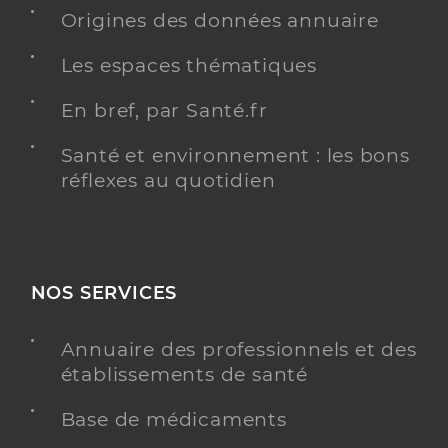
Origines des données annuaire
Les espaces thématiques
Ehpad "les jardins de l'allet"
Etablissement d'hébergement pour personnes
En bref, par Santé.fr
Etablissement de soins
âgées dépendantes
Santé et environnement : les bons
Voir l’offre identifiée
réflexes au quotidien
Adresse
20 Avenue Pierre Benoit, 26500 Bourg-lès-
Valence
Distance
93 km
NOS SERVICES
Téléphone
0475839830
Annuaire des professionnels et des
Y ALLER
établissements de santé
Base de médicaments