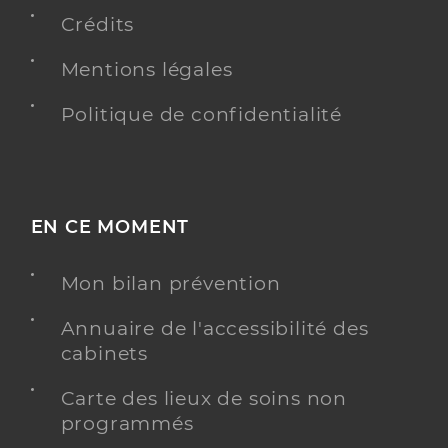
Y ALLER
Crédits
Mentions légales
Ehpad l'hort des melleyrines
Politique de confidentialité
Etablissement d'hébergement pour personnes
Etablissement de soins
âgées dépendantes
Une offre identifiée :
EN CE MOMENT
Unité de vie protégée : "le jardin d'aloïs"
Adresse
52 Rue Saint - Pierre, 43150 Le Monastier-sur-
Mon bilan prévention
Gazeille
Distance
89 km
Annuaire de l'accessibilité des
cabinets
Téléphone
0471038051
Carte des lieux de soins non
Y ALLER
programmés