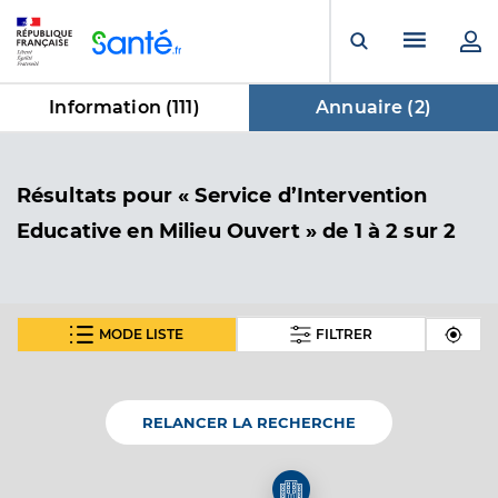
Panneau de gestion des cookies
Menu pr
Ouvrir la rech
Information (
111
)
Annuaire (
2
)
dans Annuaire
Résultats
pour « Service d’Intervention
Educative en Milieu Ouvert »
de 1 à 2 sur 2
MODE LISTE
FILTRER
UEMO MÂCON
Service d’Intervention Educative en Milieu Ouvert
Service de santé
RELANCER LA RECHERCHE
Adresse
972 Av Mal de Lattre de Tassigny, 71000 Mâcon