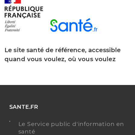
Ssiad de l'association val'sante
Service de soins infirmiers à domicile (SSIAD)
Etablissement de soins
Une offre identifiée :
Soins infirmiers à domicile
Le site santé de référence, accessible
quand vous voulez, où vous voulez
Adresse
6 Rue du Docteur Marc Koharian, 26000 Valence
Téléphone
0475434263
Y ALLER
SANTE.FR
Le Service public d'information en
santé