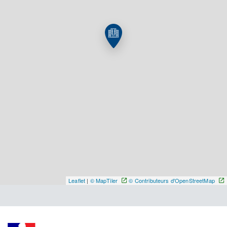
Sans rendez-vous, ouvert du lundi au vendredi de
9h30 à 19h30. Consultations médicales et de
traumatologie pour les soins urgents mais non
vitaux.
Y ALLER
Leaflet
|
© MapTiler
© Contributeurs d'OpenStreetMap