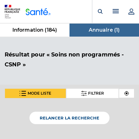
Panneau de gestion des cookies
Menu pr
Ouvrir la rech
Information (
184
)
Annuaire (
1
)
dans Annuaire
Résultat
pour « Soins non programmés -
CSNP »
MODE LISTE
FILTRER
Effic Santé Yssingeaux
Soins non programmés - CSNP
Etablissement de soins
RELANCER LA RECHERCHE
Adresse
22 Place du Marche, 43200 Yssingeaux
Téléphone
04 71 56 59 98