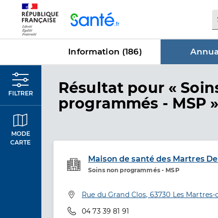
Panneau de gestion des cookies
Information (
186
)
Annuai
dans Annua
Résultat
pour « Soin
FILTRER
programmés - MSP 
MODE
CARTE
Maison de santé des Martres De
Soins non programmés - MSP
Etablissement de soins
Adresse
Rue du Grand Clos, 63730 Les Martres-
Téléphone
04 73 39 81 91