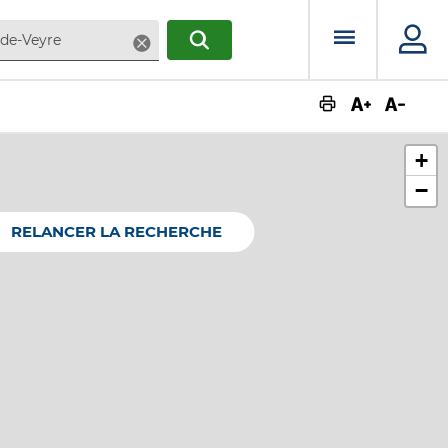
Menu prin
Supprimer
RECHERCHER
Augmente
Dimin
+
−
RELANCER LA RECHERCHE