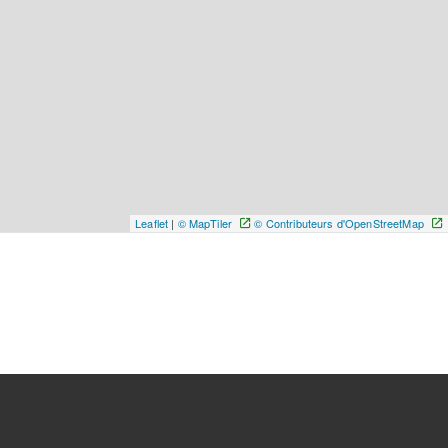
Leaflet
|
© MapTiler
© Contributeurs d'OpenStreetMap