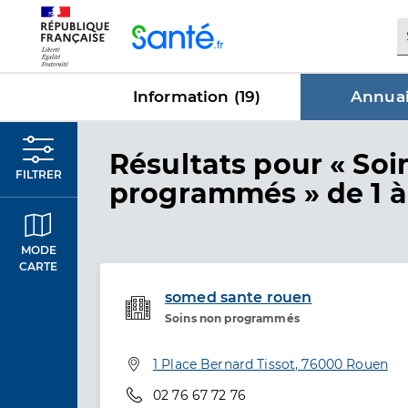
Panneau de gestion des cookies
Information (
19
)
Annuai
dans Annu
Résultats
pour « Soi
FILTRER
programmés »
de 1 à
MODE
CARTE
somed sante rouen
Soins non programmés
Etablissement de soins
Adresse
1 Place Bernard Tissot, 76000 Rouen
Téléphone
02 76 67 72 76