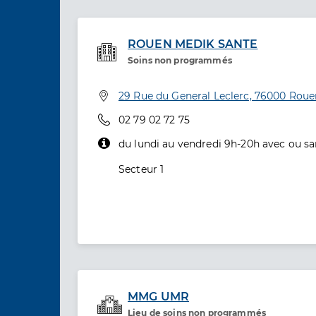
ROUEN MEDIK SANTE
Soins non programmés
Etablissement de soins
Adresse
29 Rue du General Leclerc, 76000 Roue
Téléphone
02 79 02 72 75
du lundi au vendredi 9h-20h avec ou sa
Secteur 1
MMG UMR
Lieu de soins non programmés