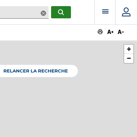
Menu prin
Supprimer
RECHERCHER
Augmente
Dimin
+
−
RELANCER LA RECHERCHE