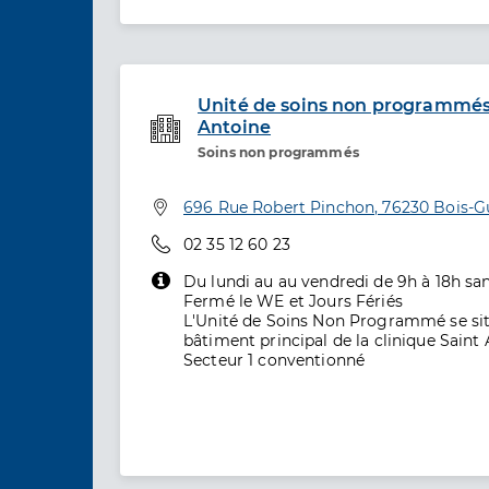
Unité de soins non programmés 
Antoine
Etablissement de soins
Soins non programmés
Adresse
696 Rue Robert Pinchon, 76230 Bois-G
Téléphone
02 35 12 60 23
Du lundi au au vendredi de 9h à 18h sa
Fermé le WE et Jours Fériés
L'Unité de Soins Non Programmé se sit
bâtiment principal de la clinique Saint
Secteur 1 conventionné