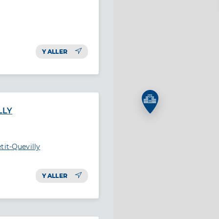
Y ALLER
LLY
tit-Quevilly
Y ALLER