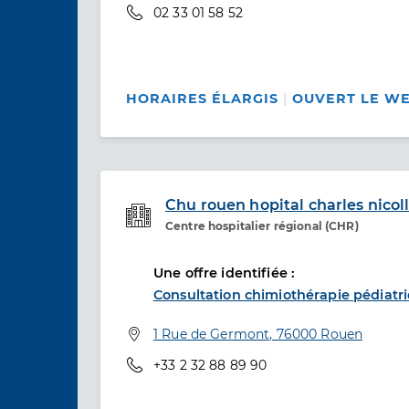
Téléphone
02 33 01 58 52
HORAIRES ÉLARGIS
OUVERT LE W
Chu rouen hopital charles nicol
Centre hospitalier régional (CHR)
Etablissement de soins
Une offre identifiée :
Consultation chimiothérapie pédiatri
Adresse
1 Rue de Germont, 76000 Rouen
Téléphone
+33 2 32 88 89 90