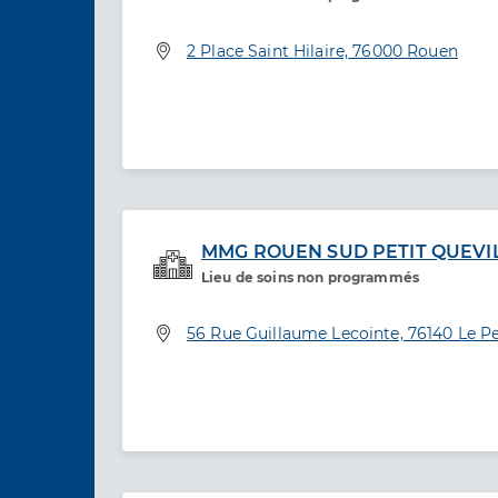
Service de santé
Adresse
2 Place Saint Hilaire, 76000 Rouen
MMG ROUEN SUD PETIT QUEVI
Lieu de soins non programmés
Service de santé
Adresse
56 Rue Guillaume Lecointe, 76140 Le Pe