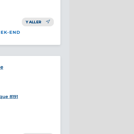
Y ALLER
EEK-END
le
que 8191