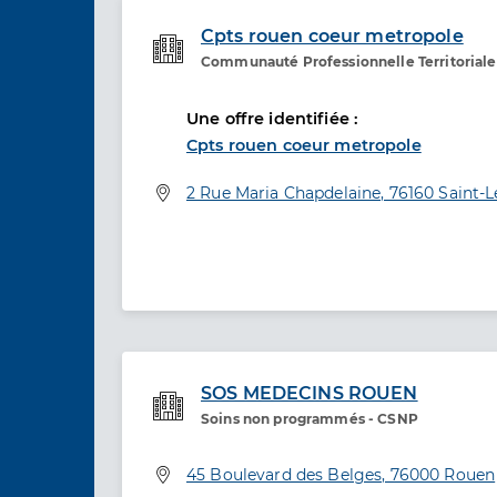
Cpts rouen coeur metropole
Communauté Professionnelle Territoriale
Etablissement de soins
Une offre identifiée :
Cpts rouen coeur metropole
Adresse
2 Rue Maria Chapdelaine, 76160 Saint-
SOS MEDECINS ROUEN
Soins non programmés - CSNP
Etablissement de soins
Adresse
45 Boulevard des Belges, 76000 Rouen