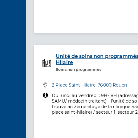
Unité de soins non programmés 
Hilaire
Etablissement de soins
Soins non programmés
Adresse
2 Place Saint Hilaire, 76000 Rouen
Du lundi au vendredi : 9H-18H (adressa
SAMU/ médecin traitant) - l'unité de 
trouve au 2ème étage de la clinique Sain
place saint-hilaire) / secteur 1, secteur 2