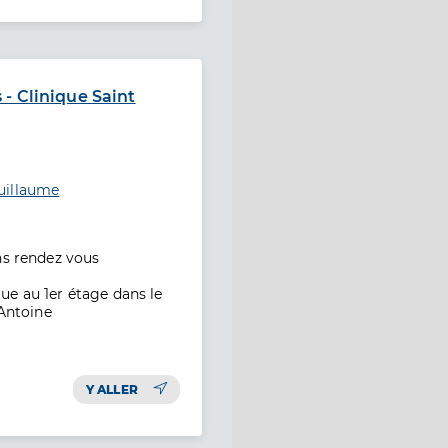
- Clinique Saint
uillaume
ns rendez vous
ue au 1er étage dans le
 Antoine
Y ALLER