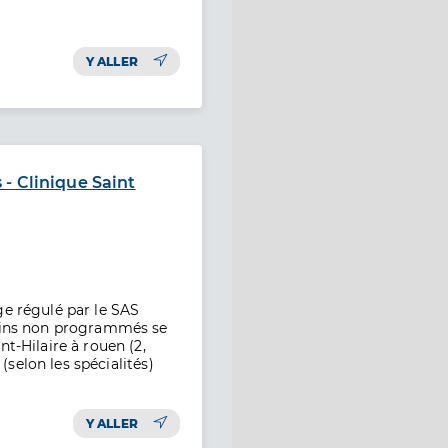
Y ALLER
- Clinique Saint
ge régulé par le SAS
soins non programmés se
t-Hilaire à rouen (2,
 (selon les spécialités)
Y ALLER