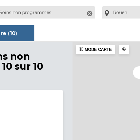
Supprimer
re (
10
)
MODE CARTE
aire
ns non
 10 sur 10