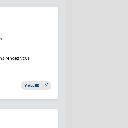
n
ns rendez vous.
Y ALLER