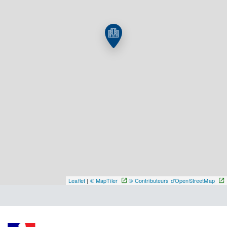
Y ALLER
Leaflet
|
© MapTiler
© Contributeurs d'OpenStreetMap