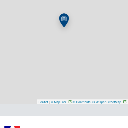
Sur rendez-vous au 03 85 27 72 39 ou 03 85 27 53
03
Y ALLER
Leaflet
|
© MapTiler
© Contributeurs d'OpenStreetMap