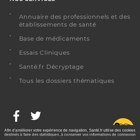
Annuaire des professionnels et des
établissements de santé
Base de médicaments
Essais Cliniques
Santé.fr Décryptage
Tous les dossiers thématiques
Facebook
Twitter
G
Afin d’améliorer votre expérience de navigation, Santé.fr utilise des cookies
destinés à faire des statistiques, à conserver vos informations de connexion
ou à adapter les fonctionnalités. Pour en savoir plus sur la finalité précise de