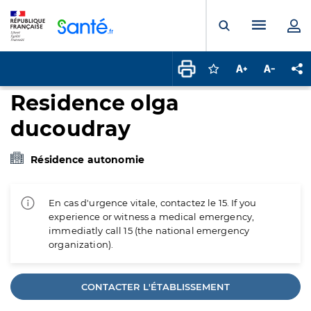
Panneau de gestion des cookies
Menu pr
Ouvrir la rech
Connectez-vous pour
Augmenter la t
Diminuer 
Pa
Residence olga
ducoudray
Résidence autonomie
En cas d'urgence vitale, contactez le 15. If you
experience or witness a medical emergency,
immediatly call 15 (the national emergency
organization).
CONTACTER L'ÉTABLISSEMENT