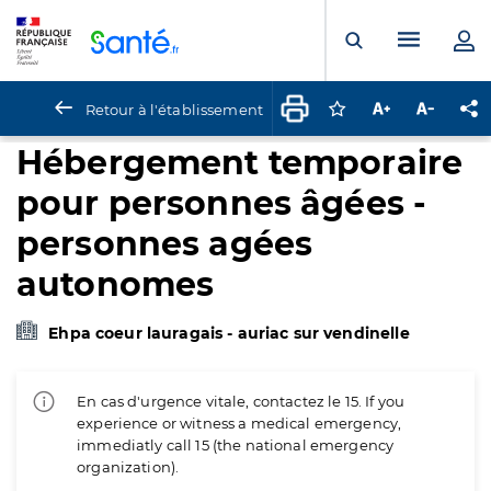
Panneau de gestion des cookies
Menu pr
Ouvrir la rech
Retour à l'établissement
Connectez-vous pour
Augmenter la t
Diminuer 
Pa
Hébergement temporaire
pour personnes âgées -
personnes agées
autonomes
Ehpa coeur lauragais - auriac sur vendinelle
En cas d'urgence vitale, contactez le 15. If you
experience or witness a medical emergency,
immediatly call 15 (the national emergency
organization).