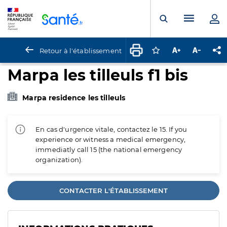
Panneau de gestion des cookies
Menu pr
Ouvrir la rech
Retour à l'établissement
Connectez-vous pour
Augmenter la t
Diminuer 
Pa
Marpa les tilleuls f1 bis
Marpa residence les tilleuls
En cas d'urgence vitale, contactez le 15. If you
experience or witness a medical emergency,
immediatly call 15 (the national emergency
organization).
CONTACTER L'ÉTABLISSEMENT