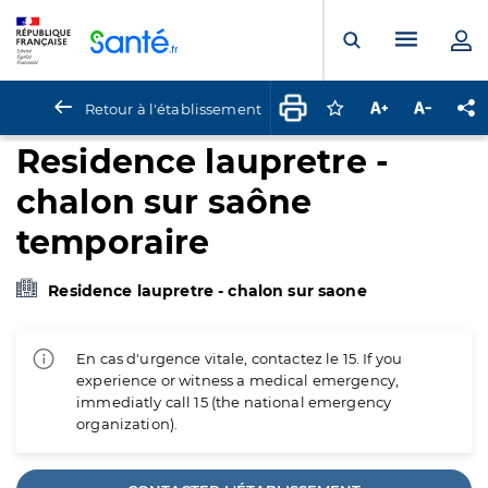
Panneau de gestion des cookies
Menu pr
Ouvrir la rech
Retour à l'établissement
Connectez-vous pour
Augmenter la t
Diminuer 
Pa
Residence laupretre -
chalon sur saône
temporaire
Residence laupretre - chalon sur saone
En cas d'urgence vitale, contactez le 15. If you
experience or witness a medical emergency,
immediatly call 15 (the national emergency
organization).