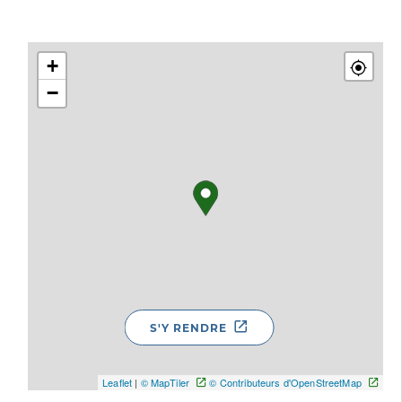
+
−
S'Y RENDRE
Leaflet
|
© MapTiler
© Contributeurs d'OpenStreetMap