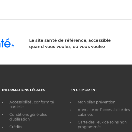
Le site santé de référence, accessible
quand vous voulez, où vous voulez
INFORMATIONS LÉGALES
EN CE MOMENT
Accessibilité : conformité
Mon bilan prévention
partielle
Annuaire de l'accessibilité des
Conditions générales
cabinets
d'utilisation
Carte des lieux de soins non
Crédits
programmés