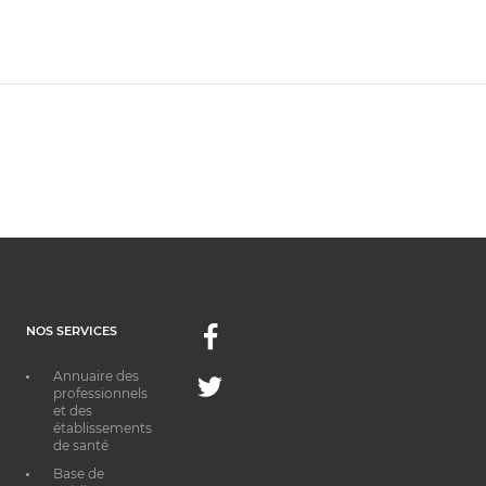
NOS SERVICES
Facebook
Annuaire des
Twitter
professionnels
et des
établissements
de santé
Base de