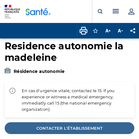
Panneau de gestion des cookies
Menu pr
Ouvrir la rech
Connectez-vous pour
Augmenter la t
Diminuer 
Pa
Residence autonomie la
madeleine
Résidence autonomie
En cas d'urgence vitale, contactez le 15. If you
experience or witness a medical emergency,
immediatly call 15 (the national emergency
organization).
CONTACTER L'ÉTABLISSEMENT